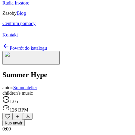
Radia In-store
Zasoby
Blog
Centrum pomocy
Kontakt
Powrót do katalogu
Summer Hype
autor:
Soundatelier
children's music
1:05
126 BPM
Kup utwór
0:00