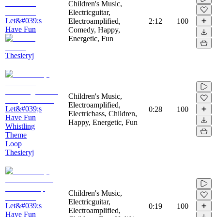
Children's Music,
Electricguitar,
Let&#039;s
Electroamplified,
2:12
100
Have Fun
Comedy, Happy,
Energetic, Fun
Thesieryj
Children's Music,
Electroamplified,
Let&#039;s
0:28
100
Electricbass, Children,
Have Fun
Happy, Energetic, Fun
Whistling
Theme
Loop
Thesieryj
Children's Music,
Electricguitar,
Let&#039;s
0:19
100
Electroamplified,
Have Fun