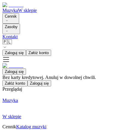
Muzyka
W sklepie
Cennik
Zasoby
Kontakt
🇵🇱
Zaloguj się
Załóż konto
Zaloguj się
Bez karty kredytowej. Anuluj w dowolnej chwili.
Załóż konto
Zaloguj się
Przeglądaj
Muzyka
W sklepie
Cennik
Katalog muzyki