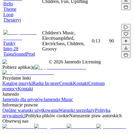
Children, Fun, Uplifting
Bells
Theme
Loop
Thesieryj
Children's Music,
Electroamplified,
0:13
90
Funky
Electricbass, Children,
Intro 28
Groovy
TaigaSoundProd
©
2026
Jamendo Licensing
Pobierz aplikację
Przydatne linki
Katalog muzyki
Radia In-store
Cennik
Kontakt
Centrum
pomocy
Kontakt
Jamendo
Jamendo dla artystów
Jamendo Music
Informacje prawne
Ogólne warunki użytkowania
Warunki sprzedaży
Polityka
prywatności
Polityka plików cookie
Naruszenie praw autorskich
Obserwuj nas