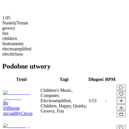
1:05
Nastrój/Temat
groovy
fun
children
Instrumenty
electroamplified
electricbass
Podobne utwory
Tytuł
Tagi
Długość
BPM
Children's Music,
Computer,
Electroamplified,
3:53
-
Be
Children, Happy, Quirky,
Different
Groovy, Fun
piccadillyCircus