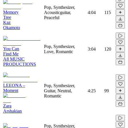
Pop, Synthesizer,
Memory
Acousticguitar,
4:04
115
Tree
Peaceful
Kaz
Okamoto
Pop, Synthesizer,
You Can
3:04
120
Love, Romantic
Find Me
A8 MUSIC
PRODUCTIONS
LEEONA –
Pop, Synthesizer,
Moment
Guitar, Neutral,
4:25
99
Romantic
Zara
Arshakian
Pop, Synthesizer,