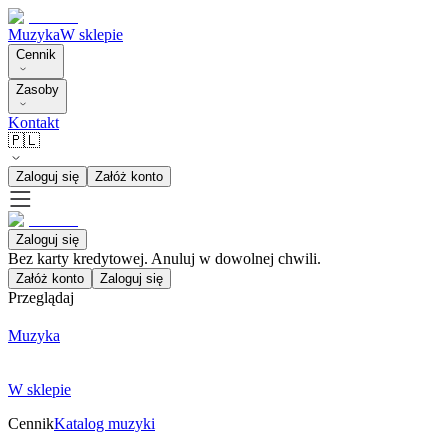
Muzyka
W sklepie
Cennik
Zasoby
Kontakt
🇵🇱
Zaloguj się
Załóż konto
Zaloguj się
Bez karty kredytowej. Anuluj w dowolnej chwili.
Załóż konto
Zaloguj się
Przeglądaj
Muzyka
W sklepie
Cennik
Katalog muzyki