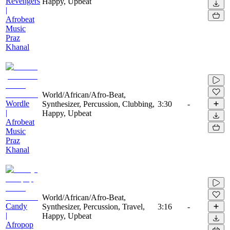
Revengers
Happy, Upbeat
|
Afrobeat
Music
Praz
Khanal
World/African/Afro-Beat,
Wordle
Synthesizer, Percussion, Clubbing,
3:30
-
|
Happy, Upbeat
Afrobeat
Music
Praz
Khanal
World/African/Afro-Beat,
Candy
Synthesizer, Percussion, Travel,
3:16
-
|
Happy, Upbeat
Afropop