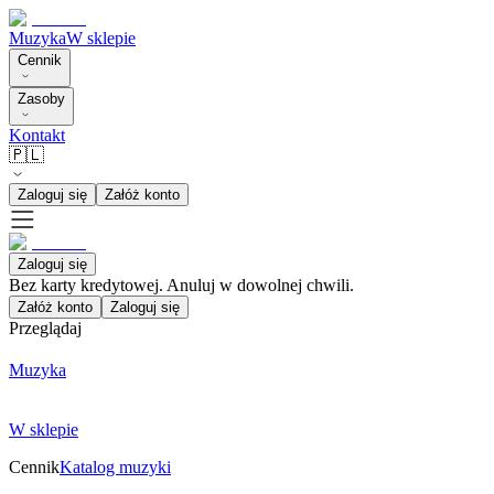
Muzyka
W sklepie
Cennik
Zasoby
Kontakt
🇵🇱
Zaloguj się
Załóż konto
Zaloguj się
Bez karty kredytowej. Anuluj w dowolnej chwili.
Załóż konto
Zaloguj się
Przeglądaj
Muzyka
W sklepie
Cennik
Katalog muzyki