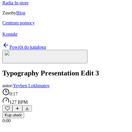
Radia In-store
Zasoby
Blog
Centrum pomocy
Kontakt
Powrót do katalogu
Typography Presentation Edit 3
autor:
Yevhen Lokhmatov
0:17
127 BPM
Kup utwór
0:00