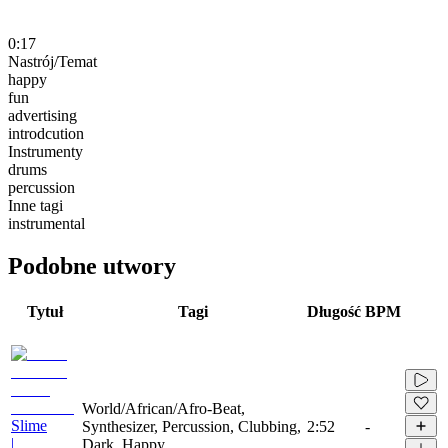
0:17
Nastrój/Temat
happy
fun
advertising
introdcution
Instrumenty
drums
percussion
Inne tagi
instrumental
Podobne utwory
Tytuł
Tagi
Długość
BPM
World/African/Afro-Beat,
Slime
Synthesizer, Percussion, Clubbing,
2:52
-
|
Dark, Happy