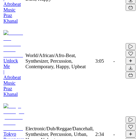
Afrobeat
Music
Praz
Khanal
World/African/Afro-Beat,
Unlock
Synthesizer, Percussion,
3:05
-
Me
Contemporary, Happy, Upbeat
|
Afrobeat
Music
Praz
Khanal
Electronic/Dub/Reggae/Dancehall,
Tokyo
Synthesizer, Percussion, Urban,
2:34
-