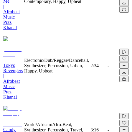
Me
Contemporary, Happy, Upbeat
|
Afrobeat
Music
Praz
Khanal
Electronic/Dub/Reggae/Dancehall,
Tokyo
Synthesizer, Percussion, Urban,
2:34
-
Revengers
Happy, Upbeat
|
Afrobeat
Music
Praz
Khanal
World/African/Afro-Beat,
Candy
Synthesizer, Percussion, Travel,
3:16
-