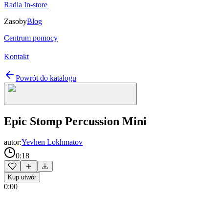
Radia In-store
Zasoby
Blog
Centrum pomocy
Kontakt
Powrót do katalogu
Epic Stomp Percussion Mini
autor:
Yevhen Lokhmatov
0:18
Kup utwór
0:00