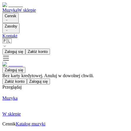
Muzyka
W sklepie
Cennik
Zasoby
Kontakt
🇵🇱
Zaloguj się
Załóż konto
Zaloguj się
Bez karty kredytowej. Anuluj w dowolnej chwili.
Załóż konto
Zaloguj się
Przeglądaj
Muzyka
W sklepie
Cennik
Katalog muzyki