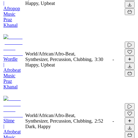
|
Happy, Upbeat
Afropop
Music
Praz
Khanal
World/African/Afro-Beat,
Wordle
Synthesizer, Percussion, Clubbing,
3:30
-
|
Happy, Upbeat
Afrobeat
Music
Praz
Khanal
World/African/Afro-Beat,
Slime
Synthesizer, Percussion, Clubbing,
2:52
-
|
Dark, Happy
Afrobeat
Music