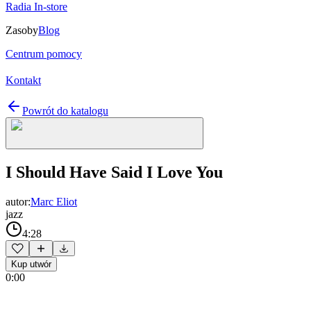
Radia In-store
Zasoby
Blog
Centrum pomocy
Kontakt
Powrót do katalogu
I Should Have Said I Love You
autor:
Marc Eliot
jazz
4:28
Kup utwór
0:00