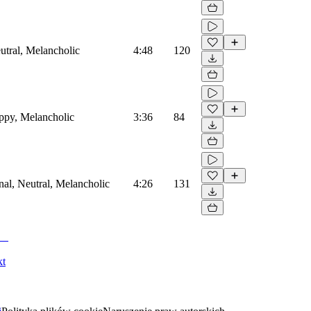
utral, Melancholic
4:48
120
ppy, Melancholic
3:36
84
nal, Neutral, Melancholic
4:26
131
kt