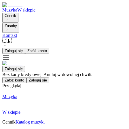
Muzyka
W sklepie
Cennik
Zasoby
Kontakt
🇵🇱
Zaloguj się
Załóż konto
Zaloguj się
Bez karty kredytowej. Anuluj w dowolnej chwili.
Załóż konto
Zaloguj się
Przeglądaj
Muzyka
W sklepie
Cennik
Katalog muzyki