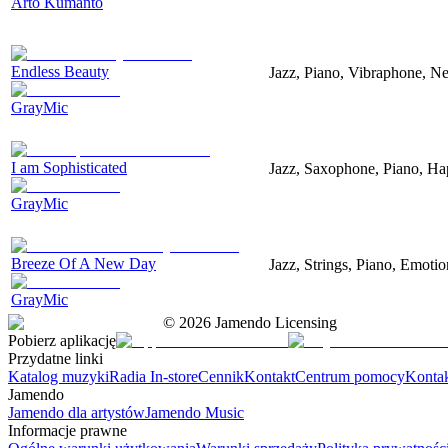
Arto Kumanto
Endless Beauty
Jazz, Piano, Vibraphone, Ne
GrayMic
I am Sophisticated
Jazz, Saxophone, Piano, Ha
GrayMic
Breeze Of A New Day
Jazz, Strings, Piano, Emotio
GrayMic
©
2026
Jamendo Licensing
Pobierz aplikację
Przydatne linki
Katalog muzyki
Radia In-store
Cennik
Kontakt
Centrum pomocy
Konta
Jamendo
Jamendo dla artystów
Jamendo Music
Informacje prawne