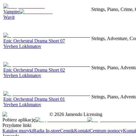
Strings, Piano, Crime,
Vampire
Wavit
Strings, Adventure, Cor
Epic Orchestral Drama Short 07
Yevhen Lokhmatov
Strings, Piano, Advent
Epic Orchestral Drama Short 02
Yevhen Lokhmatov
Strings, Piano, Advent
Epic Orchestral Drama Short 01
Yevhen Lokhmatov
©
2026
Jamendo Licensing
Pobierz aplikację
Przydatne linki
Katalog muzyki
Radia In-store
Cennik
Kontakt
Centrum pomocy
Konta