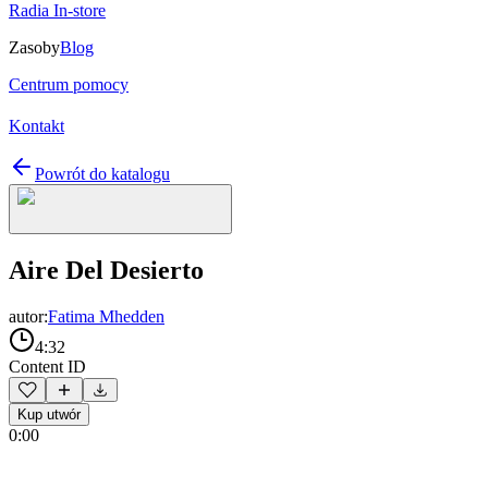
Radia In-store
Zasoby
Blog
Centrum pomocy
Kontakt
Powrót do katalogu
Aire Del Desierto
autor:
Fatima Mhedden
4:32
Content ID
Kup utwór
0:00