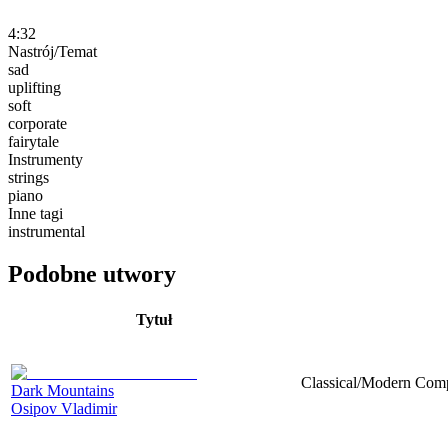
4:32
Nastrój/Temat
sad
uplifting
soft
corporate
fairytale
Instrumenty
strings
piano
Inne tagi
instrumental
Podobne utwory
Tytuł
Classical/Modern Compo
Dark Mountains
Osipov Vladimir