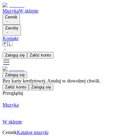
Muzyka
W sklepie
Cennik
Zasoby
Kontakt
🇵🇱
Zaloguj się
Załóż konto
Zaloguj się
Bez karty kredytowej. Anuluj w dowolnej chwili.
Załóż konto
Zaloguj się
Przeglądaj
Muzyka
W sklepie
Cennik
Katalog muzyki