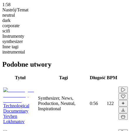
1:58
Nastrój/Temat
neutral
dark
corporate
scifi
Instrumenty
synthesizer
Inne tagi
instrumental
Podobne utwory
Tytuł
Tagi
Długość
BPM
Synthesizer, News,
Production, Neutral,
0:56
122
Technological
Inspirational
Documentary
Yevhen
Lokhmatov