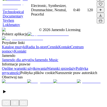
Electronic, Synthesizer,
Drummachine, Neutral,
0:40
120
Technological
Peaceful
Documentary
Yevhen
Lokhmatov
©
2026
Jamendo Licensing
Pobierz aplikację
Przydatne linki
Katalog muzyki
Radia In-store
Cennik
Kontakt
Centrum
pomocy
Kontakt
Jamendo
Jamendo dla artystów
Jamendo Music
Informacje prawne
Ogólne warunki użytkowania
Warunki sprzedaży
Polityka
prywatności
Polityka plików cookie
Naruszenie praw autorskich
Obserwuj nas