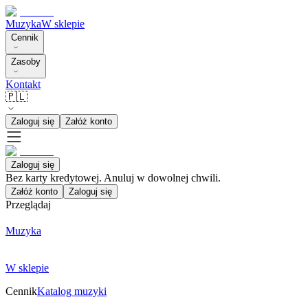
Muzyka
W sklepie
Cennik
Zasoby
Kontakt
🇵🇱
Zaloguj się
Załóż konto
Zaloguj się
Bez karty kredytowej. Anuluj w dowolnej chwili.
Załóż konto
Zaloguj się
Przeglądaj
Muzyka
W sklepie
Cennik
Katalog muzyki