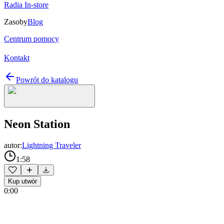
Radia In-store
Zasoby
Blog
Centrum pomocy
Kontakt
Powrót do katalogu
Neon Station
autor:
Lightning Traveler
1:58
Kup utwór
0:00