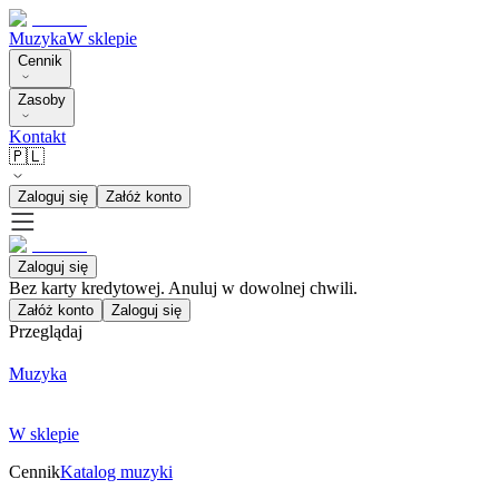
Muzyka
W sklepie
Cennik
Zasoby
Kontakt
🇵🇱
Zaloguj się
Załóż konto
Zaloguj się
Bez karty kredytowej. Anuluj w dowolnej chwili.
Załóż konto
Zaloguj się
Przeglądaj
Muzyka
W sklepie
Cennik
Katalog muzyki