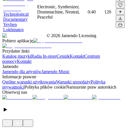
Electronic, Synthesizer,
Drummachine, Neutral,
0:40
120
Technological
Peaceful
Documentary
Yevhen
Lokhmatov
©
2026
Jamendo Licensing
Pobierz aplikację
Przydatne linki
Katalog muzyki
Radia In-store
Cennik
Kontakt
Centrum
pomocy
Kontakt
Jamendo
Jamendo dla artystów
Jamendo Music
Informacje prawne
Ogólne warunki użytkowania
Warunki sprzedaży
Polityka
prywatności
Polityka plików cookie
Naruszenie praw autorskich
Obserwuj nas