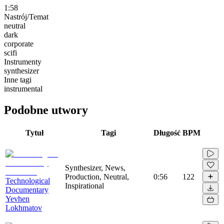
1:58
Nastrój/Temat
neutral
dark
corporate
scifi
Instrumenty
synthesizer
Inne tagi
instrumental
Podobne utwory
Tytuł
Tagi
Długość
BPM
Synthesizer, News,
Production, Neutral,
0:56
122
Technological
Inspirational
Documentary
Yevhen
Lokhmatov