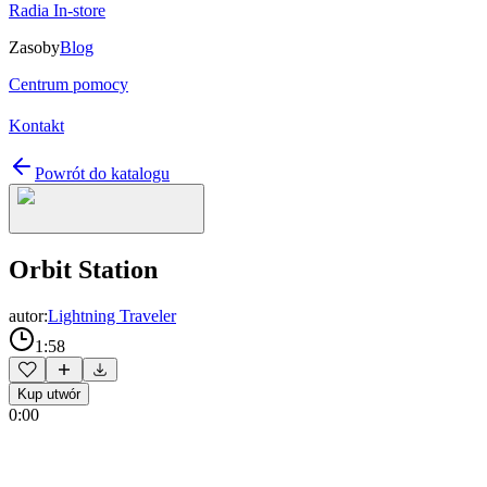
Radia In-store
Zasoby
Blog
Centrum pomocy
Kontakt
Powrót do katalogu
Orbit Station
autor:
Lightning Traveler
1:58
Kup utwór
0:00