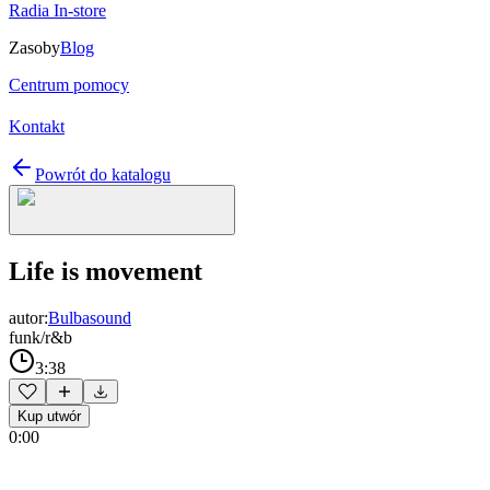
Radia In-store
Zasoby
Blog
Centrum pomocy
Kontakt
Powrót do katalogu
Life is movement
autor:
Bulbasound
funk/r&b
3:38
Kup utwór
0:00