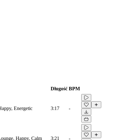
Długość
BPM
Happy, Energetic
3:17
-
 Lounge, Happy, Calm
3:21
-