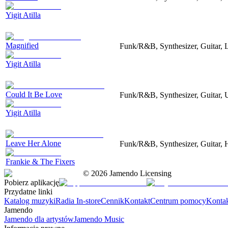
Yigit Atilla
Magnified
Funk/R&B, Synthesizer, Guitar, 
Yigit Atilla
Could It Be Love
Funk/R&B, Synthesizer, Guitar, 
Yigit Atilla
Leave Her Alone
Funk/R&B, Synthesizer, Guitar, 
Frankie & The Fixers
©
2026
Jamendo Licensing
Pobierz aplikację
Przydatne linki
Katalog muzyki
Radia In-store
Cennik
Kontakt
Centrum pomocy
Konta
Jamendo
Jamendo dla artystów
Jamendo Music