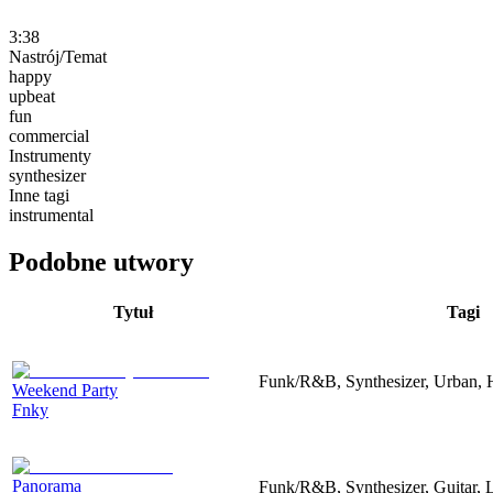
3:38
Nastrój/Temat
happy
upbeat
fun
commercial
Instrumenty
synthesizer
Inne tagi
instrumental
Podobne utwory
Tytuł
Tagi
Funk/R&B, Synthesizer, Urban, 
Weekend Party
Fnky
Panorama
Funk/R&B, Synthesizer, Guitar,