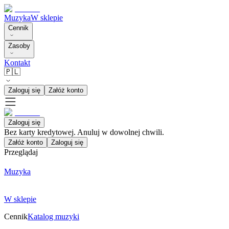
Muzyka
W sklepie
Cennik
Zasoby
Kontakt
🇵🇱
Zaloguj się
Załóż konto
Zaloguj się
Bez karty kredytowej. Anuluj w dowolnej chwili.
Załóż konto
Zaloguj się
Przeglądaj
Muzyka
W sklepie
Cennik
Katalog muzyki