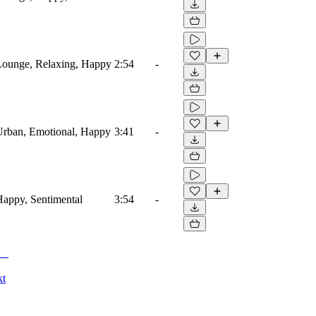
Lounge, Relaxing, Happy
2:54
-
Urban, Emotional, Happy
3:41
-
Happy, Sentimental
3:54
-
kt