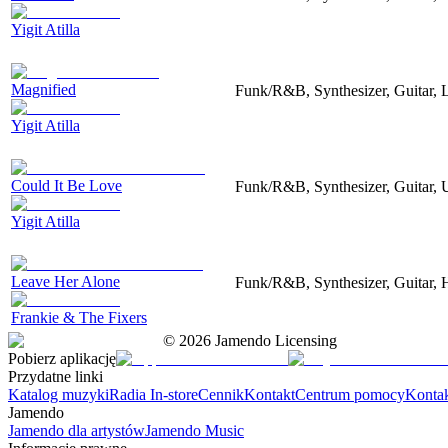
Yigit Atilla
Magnified
Funk/R&B, Synthesizer, Guitar, 
Yigit Atilla
Could It Be Love
Funk/R&B, Synthesizer, Guitar, 
Yigit Atilla
Leave Her Alone
Funk/R&B, Synthesizer, Guitar, 
Frankie & The Fixers
©
2026
Jamendo Licensing
Pobierz aplikację
Przydatne linki
Katalog muzyki
Radia In-store
Cennik
Kontakt
Centrum pomocy
Konta
Jamendo
Jamendo dla artystów
Jamendo Music