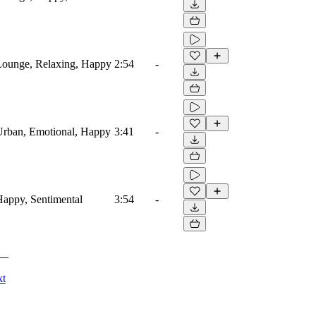
Lounge, Relaxing, Happy
2:54
-
Urban, Emotional, Happy
3:41
-
Happy, Sentimental
3:54
-
kt