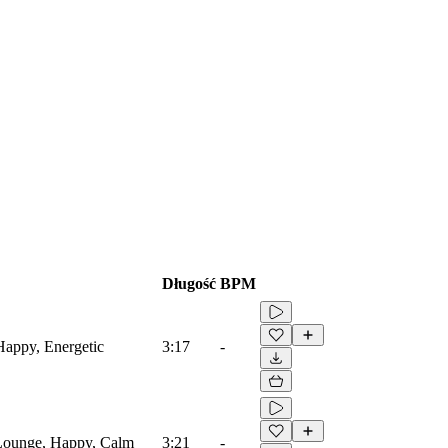
Długość
BPM
Happy, Energetic
3:17
-
 Lounge, Happy, Calm
3:21
-