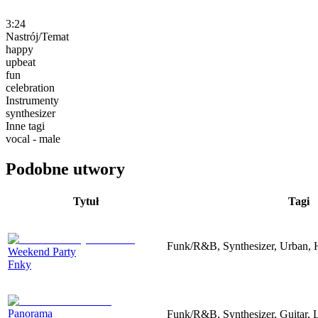
3:24
Nastrój/Temat
happy
upbeat
fun
celebration
Instrumenty
synthesizer
Inne tagi
vocal - male
Podobne utwory
Tytuł
Tagi
Funk/R&B, Synthesizer, Urban, 
Weekend Party
Fnky
Panorama
Funk/R&B, Synthesizer, Guitar,