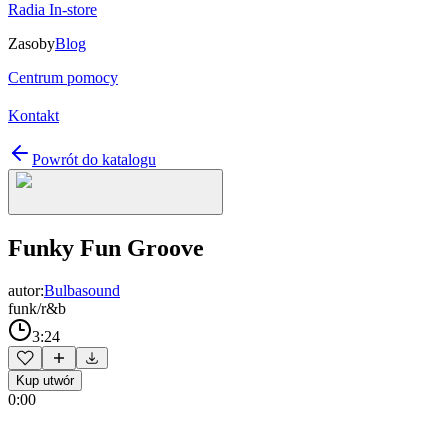
Radia In-store
Zasoby
Blog
Centrum pomocy
Kontakt
Powrót do katalogu
Funky Fun Groove
autor:
Bulbasound
funk/r&b
3:24
Kup utwór
0:00