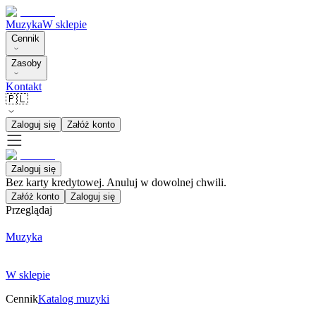
Muzyka
W sklepie
Cennik
Zasoby
Kontakt
🇵🇱
Zaloguj się
Załóż konto
Zaloguj się
Bez karty kredytowej. Anuluj w dowolnej chwili.
Załóż konto
Zaloguj się
Przeglądaj
Muzyka
W sklepie
Cennik
Katalog muzyki