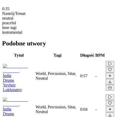
0:35
Nastrój/Temat
neutral
peaceful
Inne tagi
instrumental
Podobne utwory
Tytuł
Tagi
Długość
BPM
World, Percussion, Sitar,
India
0:57
-
Neutral
Drums
Yevhen
Lokhmatov
World, Percussion, Sitar,
India
0:04
-
Neutral
Drums