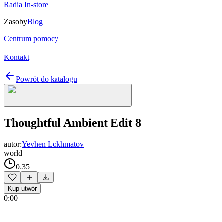
Radia In-store
Zasoby
Blog
Centrum pomocy
Kontakt
Powrót do katalogu
Thoughtful Ambient Edit 8
autor:
Yevhen Lokhmatov
world
0:35
Kup utwór
0:00