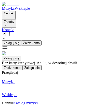
Muzyka
W sklepie
Cennik
Zasoby
Kontakt
🇵🇱
Zaloguj się
Załóż konto
Zaloguj się
Bez karty kredytowej. Anuluj w dowolnej chwili.
Załóż konto
Zaloguj się
Przeglądaj
Muzyka
W sklepie
Cennik
Katalog muzyki