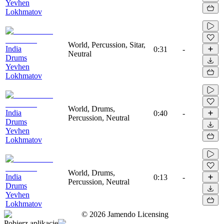
Yevhen
Lokhmatov
World, Percussion, Sitar,
India
0:31
-
Neutral
Drums
Yevhen
Lokhmatov
World, Drums,
India
0:40
-
Percussion, Neutral
Drums
Yevhen
Lokhmatov
World, Drums,
India
0:13
-
Percussion, Neutral
Drums
Yevhen
Lokhmatov
©
2026
Jamendo Licensing
Pobierz aplikację