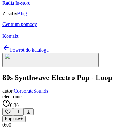
Radia In-store
Zasoby
Blog
Centrum pomocy
Kontakt
Powrót do katalogu
80s Synthwave Electro Pop - Loop
autor:
CorporateSounds
electronic
0:36
Kup utwór
0:00