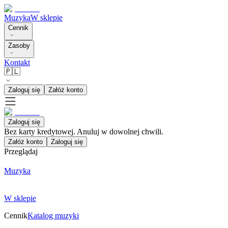
Muzyka
W sklepie
Cennik
Zasoby
Kontakt
🇵🇱
Zaloguj się
Załóż konto
Zaloguj się
Bez karty kredytowej. Anuluj w dowolnej chwili.
Załóż konto
Zaloguj się
Przeglądaj
Muzyka
W sklepie
Cennik
Katalog muzyki