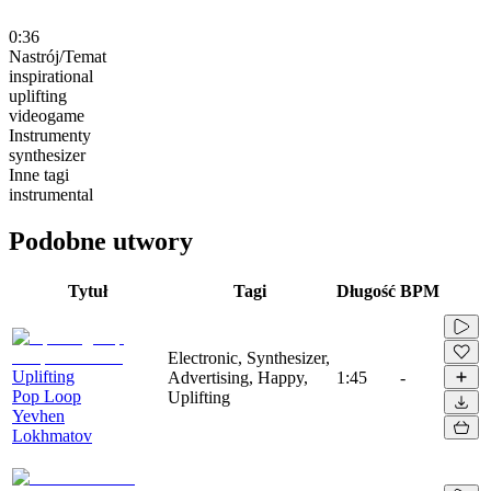
0:36
Nastrój/Temat
inspirational
uplifting
videogame
Instrumenty
synthesizer
Inne tagi
instrumental
Podobne utwory
Tytuł
Tagi
Długość
BPM
Electronic, Synthesizer,
Uplifting
Advertising, Happy,
1:45
-
Pop Loop
Uplifting
Yevhen
Lokhmatov