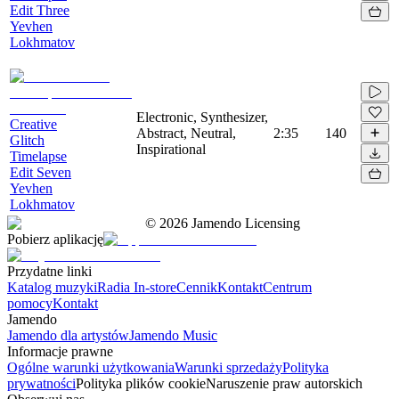
Edit Three
Yevhen
Lokhmatov
Electronic, Synthesizer,
Creative
Abstract, Neutral,
2:35
140
Glitch
Inspirational
Timelapse
Edit Seven
Yevhen
Lokhmatov
©
2026
Jamendo Licensing
Pobierz aplikację
Przydatne linki
Katalog muzyki
Radia In-store
Cennik
Kontakt
Centrum
pomocy
Kontakt
Jamendo
Jamendo dla artystów
Jamendo Music
Informacje prawne
Ogólne warunki użytkowania
Warunki sprzedaży
Polityka
prywatności
Polityka plików cookie
Naruszenie praw autorskich