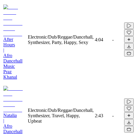
Electronic/Dub/Reggae/Dancehall,
After
4:04
-
Synthesizer, Party, Happy, Sexy
Hours
|
Afro
Dancehall
Music
Praz
Khanal
Electronic/Dub/Reggae/Dancehall,
Natalia
Synthesizer, Travel, Happy,
2:43
-
|
Upbeat
Afro
Dancehall