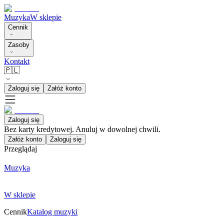
Muzyka
W sklepie
Cennik
Zasoby
Kontakt
🇵🇱
Zaloguj się
Załóż konto
Zaloguj się
Bez karty kredytowej. Anuluj w dowolnej chwili.
Załóż konto
Zaloguj się
Przeglądaj
Muzyka
W sklepie
Cennik
Katalog muzyki