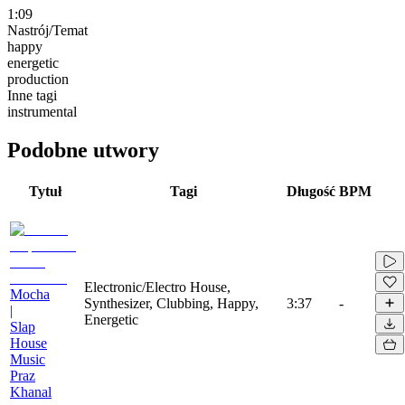
1:09
Nastrój/Temat
happy
energetic
production
Inne tagi
instrumental
Podobne utwory
Tytuł
Tagi
Długość
BPM
Electronic/Electro House,
Mocha
Synthesizer, Clubbing, Happy,
3:37
-
|
Energetic
Slap
House
Music
Praz
Khanal