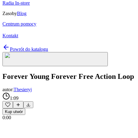
Radia In-store
Zasoby
Blog
Centrum pomocy
Kontakt
Powrót do katalogu
Forever Young Forever Free Action Loop
autor:
Thesieryj
1:09
Kup utwór
0:00