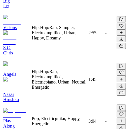
Big
Liz
Visions
Hip-Hop/Rap, Sampler,
Electroamplified, Urban,
2:55
-
Happy, Dreamy
S.C.
Chris
Hip-Hop/Rap,
Angels
Electroamplified,
1:45
-
Electricpiano, Urban, Neutral,
Energetic
Nazar
Hrushko
Pop, Electricguitar, Happy,
Play
3:04
-
Energetic
Along