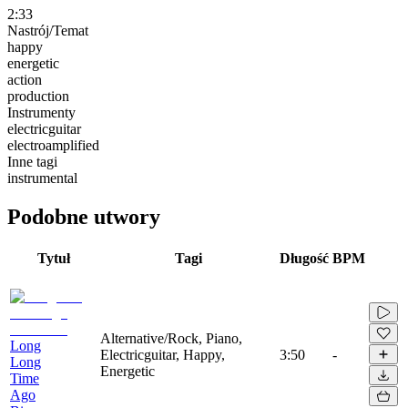
2:33
Nastrój/Temat
happy
energetic
action
production
Instrumenty
electricguitar
electroamplified
Inne tagi
instrumental
Podobne utwory
Tytuł
Tagi
Długość
BPM
Alternative/Rock, Piano,
Long
Electricguitar, Happy,
3:50
-
Long
Energetic
Time
Ago