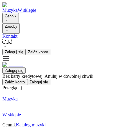
Muzyka
W sklepie
Cennik
Zasoby
Kontakt
🇵🇱
Zaloguj się
Załóż konto
Zaloguj się
Bez karty kredytowej. Anuluj w dowolnej chwili.
Załóż konto
Zaloguj się
Przeglądaj
Muzyka
W sklepie
Cennik
Katalog muzyki