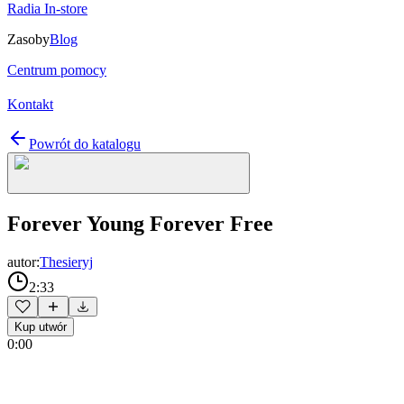
Radia In-store
Zasoby
Blog
Centrum pomocy
Kontakt
Powrót do katalogu
Forever Young Forever Free
autor:
Thesieryj
2:33
Kup utwór
0:00