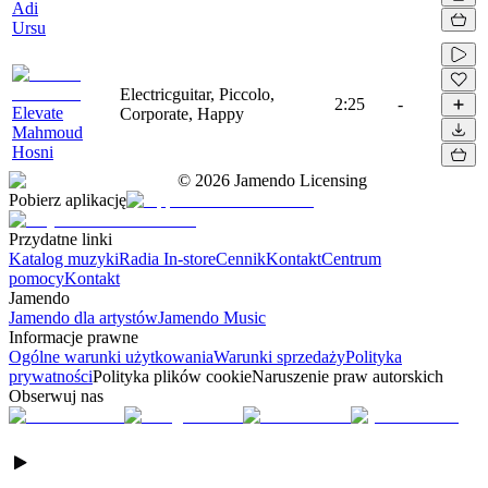
Adi
Ursu
Electricguitar, Piccolo,
2:25
-
Elevate
Corporate, Happy
Mahmoud
Hosni
©
2026
Jamendo Licensing
Pobierz aplikację
Przydatne linki
Katalog muzyki
Radia In-store
Cennik
Kontakt
Centrum
pomocy
Kontakt
Jamendo
Jamendo dla artystów
Jamendo Music
Informacje prawne
Ogólne warunki użytkowania
Warunki sprzedaży
Polityka
prywatności
Polityka plików cookie
Naruszenie praw autorskich
Obserwuj nas