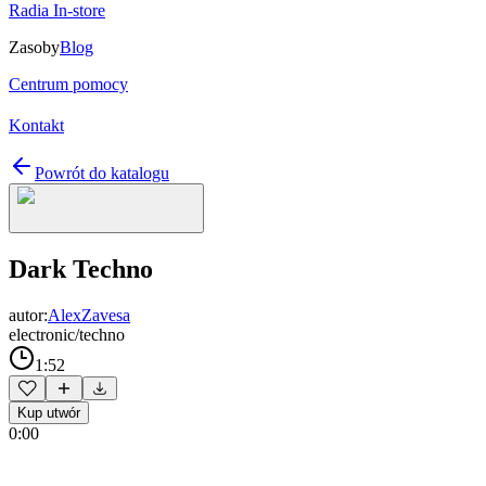
Radia In-store
Zasoby
Blog
Centrum pomocy
Kontakt
Powrót do katalogu
Dark Techno
autor:
AlexZavesa
electronic/techno
1:52
Kup utwór
0:00