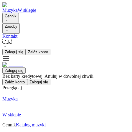
Muzyka
W sklepie
Cennik
Zasoby
Kontakt
🇵🇱
Zaloguj się
Załóż konto
Zaloguj się
Bez karty kredytowej. Anuluj w dowolnej chwili.
Załóż konto
Zaloguj się
Przeglądaj
Muzyka
W sklepie
Cennik
Katalog muzyki