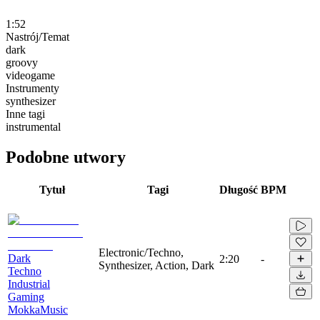
1:52
Nastrój/Temat
dark
groovy
videogame
Instrumenty
synthesizer
Inne tagi
instrumental
Podobne utwory
Tytuł
Tagi
Długość
BPM
Electronic/Techno,
Dark
2:20
-
Synthesizer, Action, Dark
Techno
Industrial
Gaming
MokkaMusic