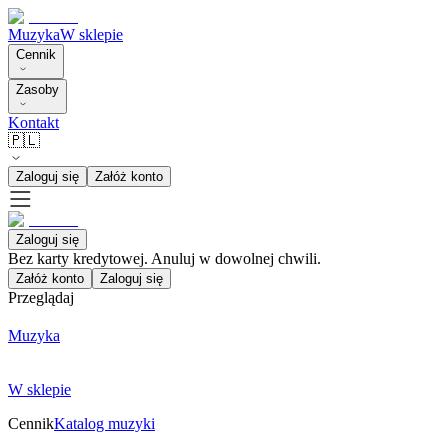
Muzyka
W sklepie
Cennik
Zasoby
Kontakt
🇵🇱
Zaloguj się
Załóż konto
Zaloguj się
Bez karty kredytowej. Anuluj w dowolnej chwili.
Załóż konto
Zaloguj się
Przeglądaj
Muzyka
W sklepie
Cennik
Katalog muzyki