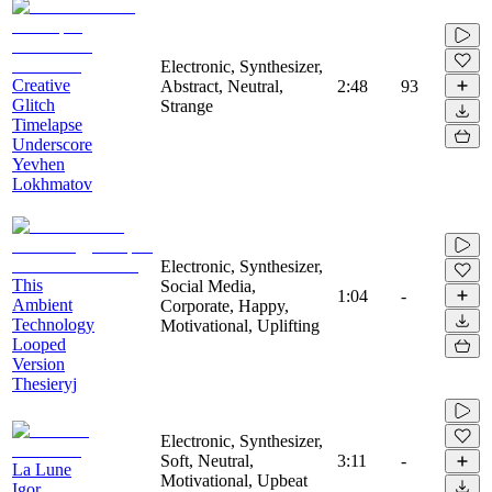
Electronic, Synthesizer,
Creative
Abstract, Neutral,
2:48
93
Glitch
Strange
Timelapse
Underscore
Yevhen
Lokhmatov
Electronic, Synthesizer,
This
Social Media,
1:04
-
Ambient
Corporate, Happy,
Technology
Motivational, Uplifting
Looped
Version
Thesieryj
Electronic, Synthesizer,
Soft, Neutral,
3:11
-
La Lune
Motivational, Upbeat
Igor