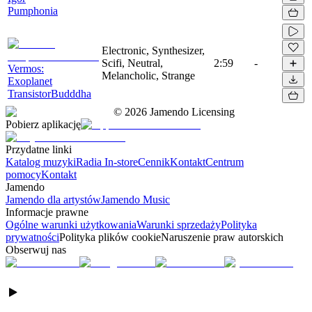
Pumphonia
Electronic, Synthesizer,
Scifi, Neutral,
2:59
-
Vermos:
Melancholic, Strange
Exoplanet
TransistorBudddha
©
2026
Jamendo Licensing
Pobierz aplikację
Przydatne linki
Katalog muzyki
Radia In-store
Cennik
Kontakt
Centrum
pomocy
Kontakt
Jamendo
Jamendo dla artystów
Jamendo Music
Informacje prawne
Ogólne warunki użytkowania
Warunki sprzedaży
Polityka
prywatności
Polityka plików cookie
Naruszenie praw autorskich
Obserwuj nas