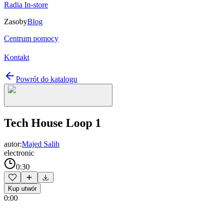
Radia In-store
Zasoby
Blog
Centrum pomocy
Kontakt
Powrót do katalogu
Tech House Loop 1
autor:
Majed Salih
electronic
0:30
Kup utwór
0:00