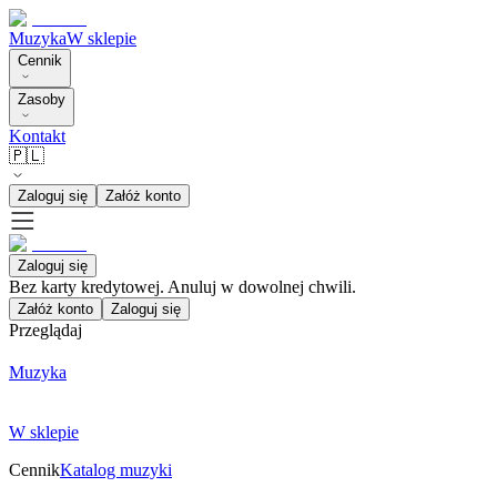
Muzyka
W sklepie
Cennik
Zasoby
Kontakt
🇵🇱
Zaloguj się
Załóż konto
Zaloguj się
Bez karty kredytowej. Anuluj w dowolnej chwili.
Załóż konto
Zaloguj się
Przeglądaj
Muzyka
W sklepie
Cennik
Katalog muzyki