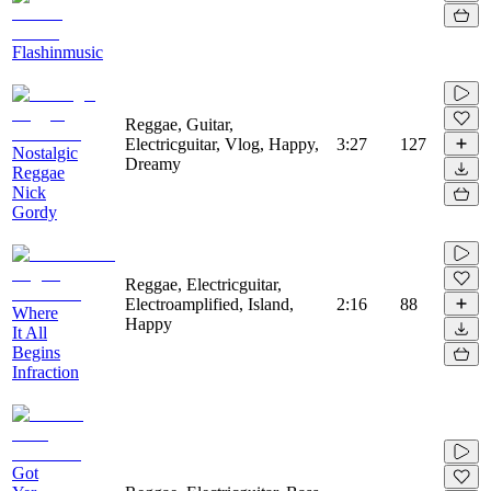
Flashinmusic
Reggae, Guitar,
Electricguitar, Vlog, Happy,
3:27
127
Nostalgic
Dreamy
Reggae
Nick
Gordy
Reggae, Electricguitar,
Electroamplified, Island,
2:16
88
Where
Happy
It All
Begins
Infraction
Got