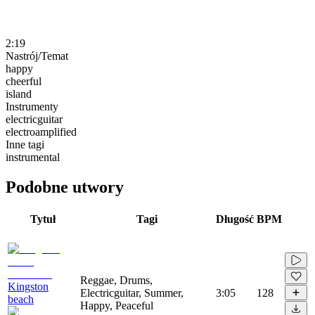
2:19
Nastrój/Temat
happy
cheerful
island
Instrumenty
electricguitar
electroamplified
Inne tagi
instrumental
Podobne utwory
Tytuł
Tagi
Długość
BPM
Reggae, Drums,
Kingston
Electricguitar, Summer,
3:05
128
beach
Happy, Peaceful