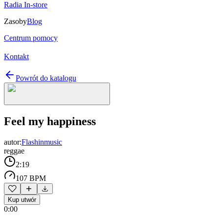
Radia In-store
Zasoby
Blog
Centrum pomocy
Kontakt
Powrót do katalogu
Feel my happiness
autor:
Flashinmusic
reggae
2:19
107 BPM
Kup utwór
0:00