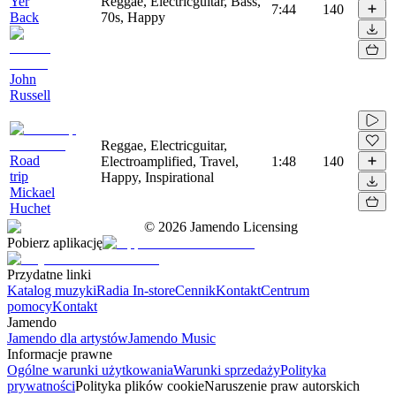
Yer
Reggae, Electricguitar, Bass,
7:44
140
Back
70s, Happy
John
Russell
Reggae, Electricguitar,
Road
Electroamplified, Travel,
1:48
140
trip
Happy, Inspirational
Mickael
Huchet
©
2026
Jamendo Licensing
Pobierz aplikację
Przydatne linki
Katalog muzyki
Radia In-store
Cennik
Kontakt
Centrum
pomocy
Kontakt
Jamendo
Jamendo dla artystów
Jamendo Music
Informacje prawne
Ogólne warunki użytkowania
Warunki sprzedaży
Polityka
prywatności
Polityka plików cookie
Naruszenie praw autorskich