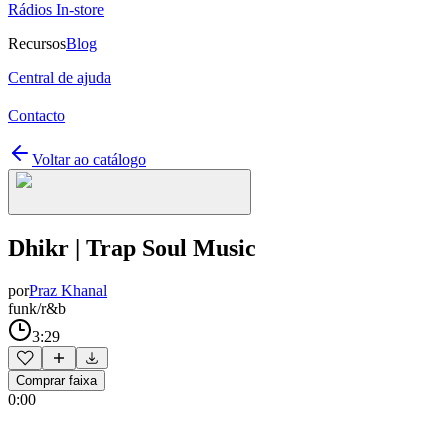
Rádios In-store
Recursos
Blog
Central de ajuda
Contacto
Voltar ao catálogo
Dhikr | Trap Soul Music
por
Praz Khanal
funk/r&b
3:29
Comprar faixa
0:00