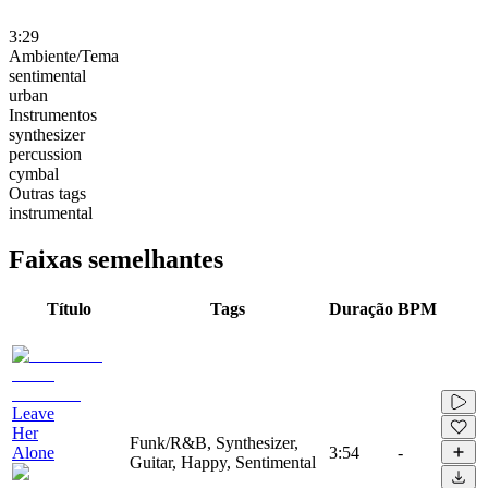
3:29
Ambiente/Tema
sentimental
urban
Instrumentos
synthesizer
percussion
cymbal
Outras tags
instrumental
Faixas semelhantes
Título
Tags
Duração
BPM
Leave
Her
Funk/R&B, Synthesizer,
Alone
3:54
-
Guitar, Happy, Sentimental