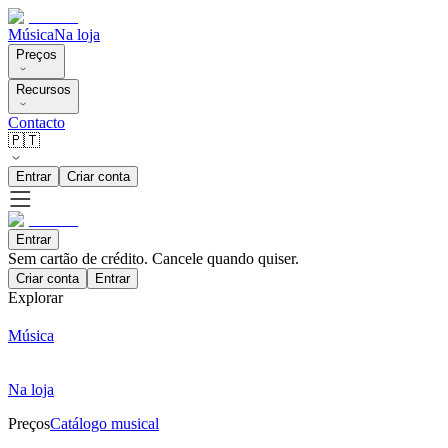
Música
Na loja
Preços
Recursos
Contacto
🇵🇹
Entrar
Criar conta
Entrar
Sem cartão de crédito. Cancele quando quiser.
Criar conta
Entrar
Explorar
Música
Na loja
Preços
Catálogo musical