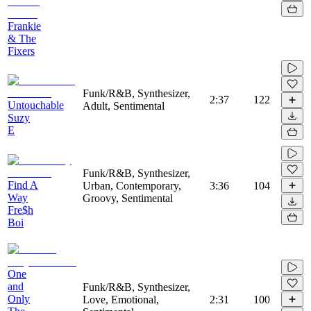
Frankie
& The
Fixers
Funk/R&B, Synthesizer,
2:37
122
Untouchable
Adult, Sentimental
Suzy
E
Funk/R&B, Synthesizer,
Find A
Urban, Contemporary,
3:36
104
Way
Groovy, Sentimental
Fre$h
Boi
One
and
Funk/R&B, Synthesizer,
Only
Love, Emotional,
2:31
100