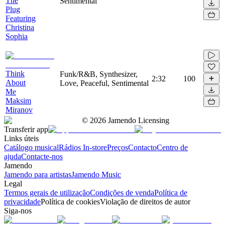
The
Sentimental
Plug
Featuring
Christina
Sophia
Think
Funk/R&B, Synthesizer,
2:32
100
About
Love, Peaceful, Sentimental
Me
Maksim
Miranov
©
2026
Jamendo Licensing
Transferir app
Links úteis
Catálogo musical
Rádios In-store
Preços
Contacto
Centro de
ajuda
Contacte-nos
Jamendo
Jamendo para artistas
Jamendo Music
Legal
Termos gerais de utilização
Condições de venda
Política de
privacidade
Política de cookies
Violação de direitos de autor
Siga-nos