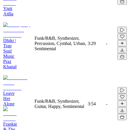
Yigit
Atilla
Funk/R&B, Synthesizer,
Dhikr |
Percussion, Cymbal, Urban,
3:29
-
Trap
Sentimental
Soul
Music
Praz
Khanal
Leave
Her
Funk/R&B, Synthesizer,
Alone
3:54
-
Guitar, Happy, Sentimental
Frankie
& The