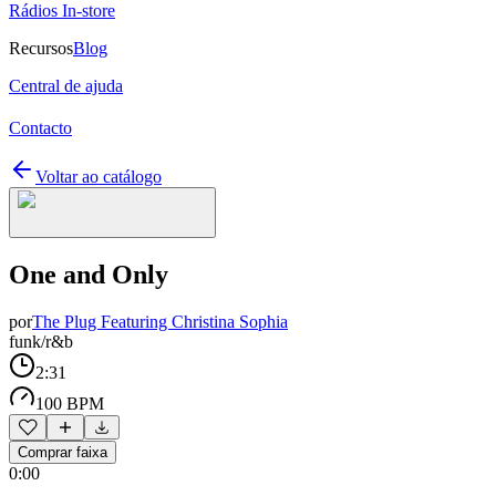
Rádios In-store
Recursos
Blog
Central de ajuda
Contacto
Voltar ao catálogo
One and Only
por
The Plug Featuring Christina Sophia
funk/r&b
2:31
100 BPM
Comprar faixa
0:00