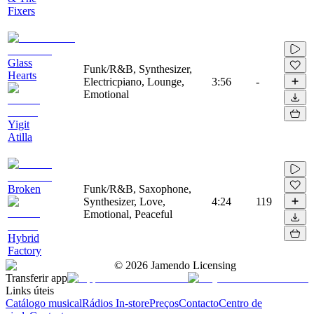
Fixers
Glass
Funk/R&B, Synthesizer,
Hearts
Electricpiano, Lounge,
3:56
-
Emotional
Yigit
Atilla
Broken
Funk/R&B, Saxophone,
Synthesizer, Love,
4:24
119
Emotional, Peaceful
Hybrid
Factory
©
2026
Jamendo Licensing
Transferir app
Links úteis
Catálogo musical
Rádios In-store
Preços
Contacto
Centro de