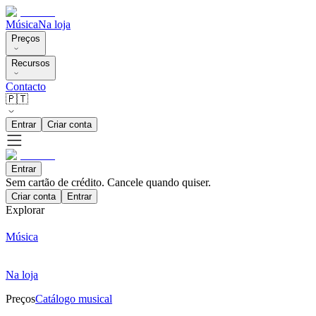
Música
Na loja
Preços
Recursos
Contacto
🇵🇹
Entrar
Criar conta
Entrar
Sem cartão de crédito. Cancele quando quiser.
Criar conta
Entrar
Explorar
Música
Na loja
Preços
Catálogo musical