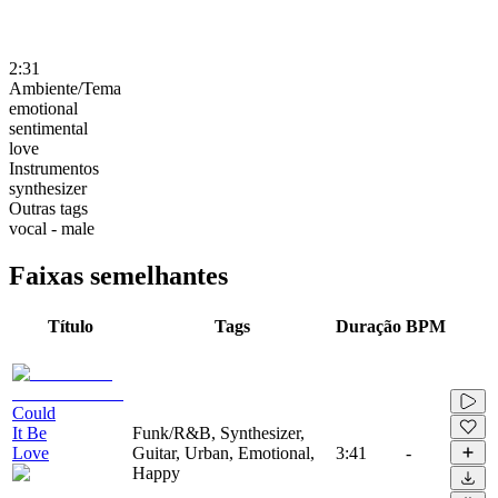
2:31
Ambiente/Tema
emotional
sentimental
love
Instrumentos
synthesizer
Outras tags
vocal - male
Faixas semelhantes
Título
Tags
Duração
BPM
Could
It Be
Funk/R&B, Synthesizer,
Love
Guitar, Urban, Emotional,
3:41
-
Happy