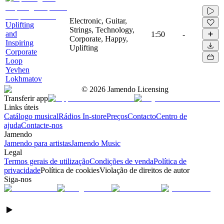
Electronic, Guitar,
Uplifting
Strings, Technology,
and
1:50
-
Corporate, Happy,
Inspiring
Uplifting
Corporate
Loop
Yevhen
Lokhmatov
©
2026
Jamendo Licensing
Transferir app
Links úteis
Catálogo musical
Rádios In-store
Preços
Contacto
Centro de
ajuda
Contacte-nos
Jamendo
Jamendo para artistas
Jamendo Music
Legal
Termos gerais de utilização
Condições de venda
Política de
privacidade
Política de cookies
Violação de direitos de autor
Siga-nos