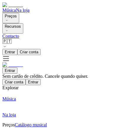
Música
Na loja
Preços
Recursos
Contacto
🇵🇹
Entrar
Criar conta
Entrar
Sem cartão de crédito. Cancele quando quiser.
Criar conta
Entrar
Explorar
Música
Na loja
Preços
Catálogo musical