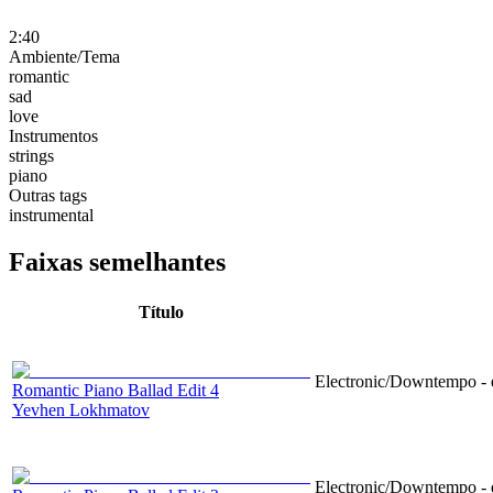
2:40
Ambiente/Tema
romantic
sad
love
Instrumentos
strings
piano
Outras tags
instrumental
Faixas semelhantes
Título
Electronic/Downtempo - e
Romantic Piano Ballad Edit 4
Yevhen Lokhmatov
Electronic/Downtempo - e