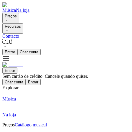
Música
Na loja
Preços
Recursos
Contacto
🇵🇹
Entrar
Criar conta
Entrar
Sem cartão de crédito. Cancele quando quiser.
Criar conta
Entrar
Explorar
Música
Na loja
Preços
Catálogo musical