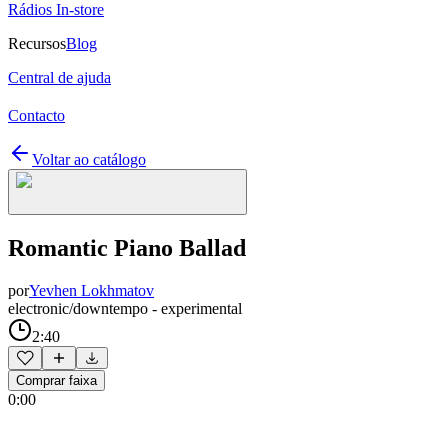
Rádios In-store
Recursos
Blog
Central de ajuda
Contacto
Voltar ao catálogo
Romantic Piano Ballad
por
Yevhen Lokhmatov
electronic/downtempo - experimental
2:40
Comprar faixa
0:00