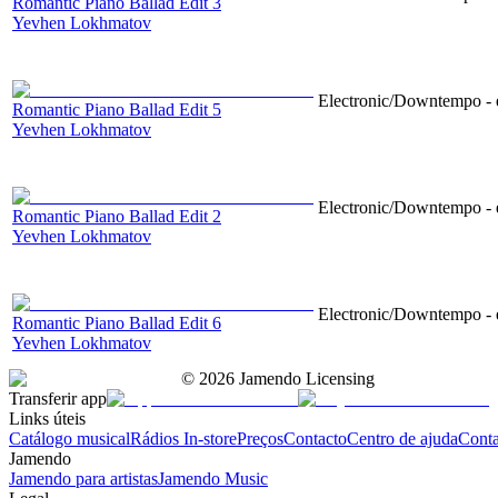
Romantic Piano Ballad Edit 3
Yevhen Lokhmatov
Electronic/Downtempo - e
Romantic Piano Ballad Edit 5
Yevhen Lokhmatov
Electronic/Downtempo - e
Romantic Piano Ballad Edit 2
Yevhen Lokhmatov
Electronic/Downtempo - e
Romantic Piano Ballad Edit 6
Yevhen Lokhmatov
©
2026
Jamendo Licensing
Transferir app
Links úteis
Catálogo musical
Rádios In-store
Preços
Contacto
Centro de ajuda
Conta
Jamendo
Jamendo para artistas
Jamendo Music