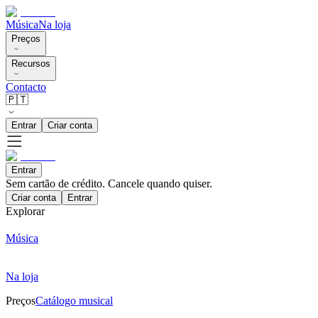
Música
Na loja
Preços
Recursos
Contacto
🇵🇹
Entrar
Criar conta
Entrar
Sem cartão de crédito. Cancele quando quiser.
Criar conta
Entrar
Explorar
Música
Na loja
Preços
Catálogo musical