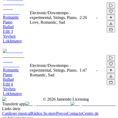
Electronic/Downtempo -
Romantic
experimental, Strings, Piano,
2:26
-
Piano
Love, Romantic, Sad
Ballad
Edit 3
Yevhen
Lokhmatov
Electronic/Downtempo -
Romantic
experimental, Strings, Piano,
1:47
-
Piano
Romantic, Sad
Ballad
Edit 4
Yevhen
Lokhmatov
©
2026
Jamendo Licensing
Transferir app
Links úteis
Catálogo musical
Rádios In-store
Preços
Contacto
Centro de