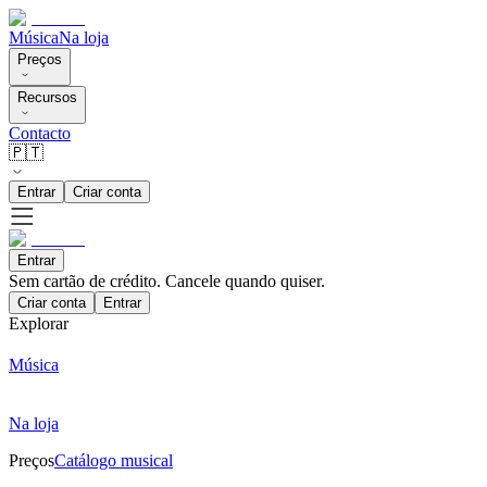
Música
Na loja
Preços
Recursos
Contacto
🇵🇹
Entrar
Criar conta
Entrar
Sem cartão de crédito. Cancele quando quiser.
Criar conta
Entrar
Explorar
Música
Na loja
Preços
Catálogo musical