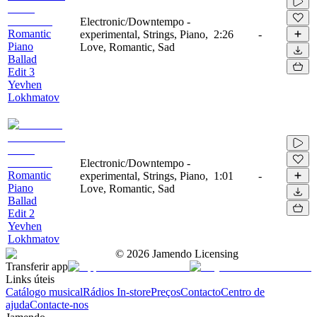
Electronic/Downtempo -
Romantic
experimental, Strings, Piano,
2:26
-
Piano
Love, Romantic, Sad
Ballad
Edit 3
Yevhen
Lokhmatov
Electronic/Downtempo -
Romantic
experimental, Strings, Piano,
1:01
-
Piano
Love, Romantic, Sad
Ballad
Edit 2
Yevhen
Lokhmatov
©
2026
Jamendo Licensing
Transferir app
Links úteis
Catálogo musical
Rádios In-store
Preços
Contacto
Centro de
ajuda
Contacte-nos