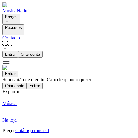
Música
Na loja
Preços
Recursos
Contacto
🇵🇹
Entrar
Criar conta
Entrar
Sem cartão de crédito. Cancele quando quiser.
Criar conta
Entrar
Explorar
Música
Na loja
Preços
Catálogo musical