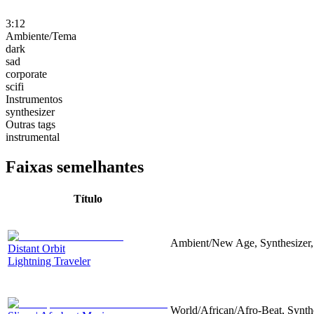
3:12
Ambiente/Tema
dark
sad
corporate
scifi
Instrumentos
synthesizer
Outras tags
instrumental
Faixas semelhantes
Título
Ambient/New Age, Synthesizer,
Distant Orbit
Lightning Traveler
World/African/Afro-Beat, Synth