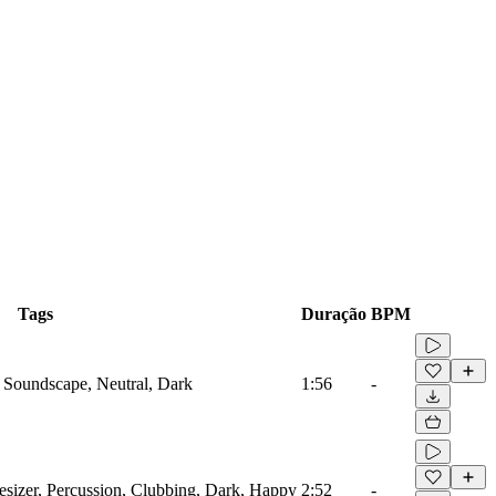
Tags
Duração
BPM
 Soundscape, Neutral, Dark
1:56
-
esizer, Percussion, Clubbing, Dark, Happy
2:52
-