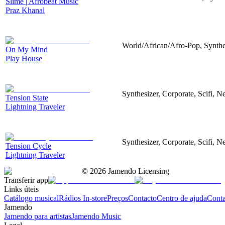
Slime | Afrobeat Music
Praz Khanal
World/African/Afro-Pop, Synthe
On My Mind
Play House
Synthesizer, Corporate, Scifi, N
Tension State
Lightning Traveler
Synthesizer, Corporate, Scifi, N
Tension Cycle
Lightning Traveler
©
2026
Jamendo Licensing
Transferir app
Links úteis
Catálogo musical
Rádios In-store
Preços
Contacto
Centro de ajuda
Conta
Jamendo
Jamendo para artistas
Jamendo Music