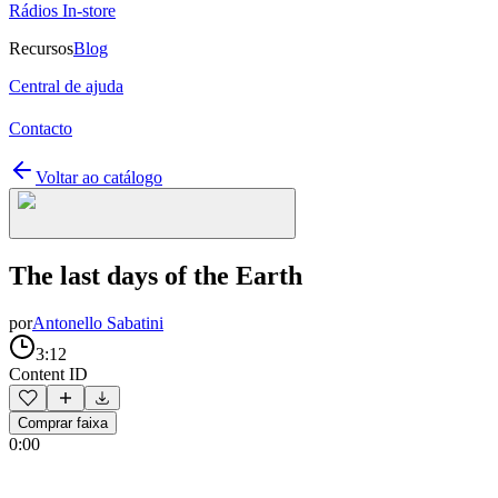
Rádios In-store
Recursos
Blog
Central de ajuda
Contacto
Voltar ao catálogo
The last days of the Earth
por
Antonello Sabatini
3:12
Content ID
Comprar faixa
0:00