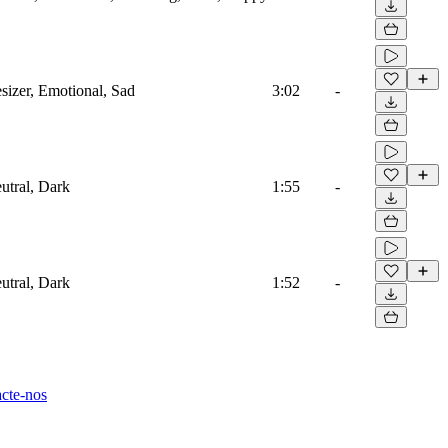
sizer, Emotional, Sad
3:02
-
eutral, Dark
1:55
-
eutral, Dark
1:52
-
cte-nos