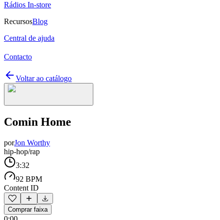
Rádios In-store
Recursos
Blog
Central de ajuda
Contacto
Voltar ao catálogo
Comin Home
por
Jon Worthy
hip-hop/rap
3:32
92 BPM
Content ID
Comprar faixa
0:00