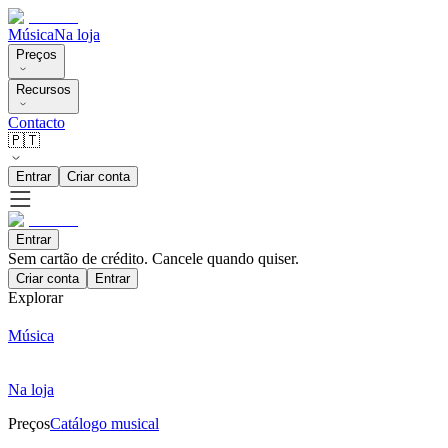
Música
Na loja
Preços
Recursos
Contacto
🇵🇹
Entrar
Criar conta
Entrar
Sem cartão de crédito. Cancele quando quiser.
Criar conta
Entrar
Explorar
Música
Na loja
Preços
Catálogo musical