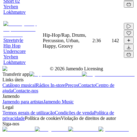
Short 02
Yevhen
Lokhmatov
Hip-Hop/Rap, Drums,
Streetstyle
Percussion, Urban,
2:36
142
Hip Hop
Happy, Groovy
Underscore
Yevhen
Lokhmatov
©
2026
Jamendo Licensing
Transferir app
Links úteis
Catálogo musical
Rádios In-store
Preços
Contacto
Centro de
ajuda
Contacte-nos
Jamendo
Jamendo para artistas
Jamendo Music
Legal
Termos gerais de utilização
Condições de venda
Política de
privacidade
Política de cookies
Violação de direitos de autor
Siga-nos