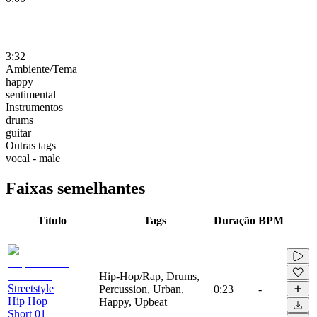
3:32
Ambiente/Tema
happy
sentimental
Instrumentos
drums
guitar
Outras tags
vocal - male
Faixas semelhantes
Título
Tags
Duração
BPM
Hip-Hop/Rap, Drums,
Streetstyle
Percussion, Urban,
0:23
-
Hip Hop
Happy, Upbeat
Short 01