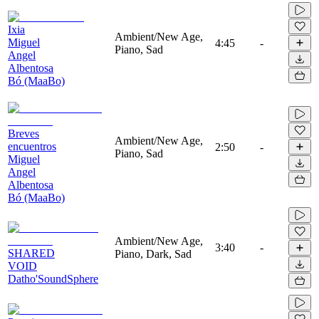
Ixia
Ambient/New Age,
Miguel
4:45
-
Piano, Sad
Angel
Albentosa
Bó (MaaBo)
Breves
Ambient/New Age,
encuentros
2:50
-
Piano, Sad
Miguel
Angel
Albentosa
Bó (MaaBo)
Ambient/New Age,
3:40
-
SHARED
Piano, Dark, Sad
VOID
Datho'SoundSphere