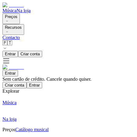
Música
Na loja
Preços
Recursos
Contacto
🇵🇹
Entrar
Criar conta
Entrar
Sem cartão de crédito. Cancele quando quiser.
Criar conta
Entrar
Explorar
Música
Na loja
Preços
Catálogo musical