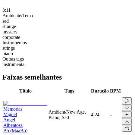
3:11
Ambiente/Tema
sad
strange
mystery
corporate
Instrumentos
strings
piano
Outras tags
instrumental
Faixas semelhantes
Título
Tags
Duração
BPM
Memorias
Ambient/New Age,
Miguel
4:24
-
Piano, Sad
Angel
Albentosa
Bó (MaaBo)