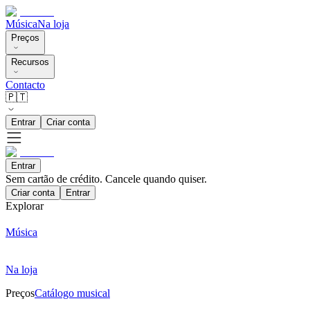
Música
Na loja
Preços
Recursos
Contacto
🇵🇹
Entrar
Criar conta
Entrar
Sem cartão de crédito. Cancele quando quiser.
Criar conta
Entrar
Explorar
Música
Na loja
Preços
Catálogo musical