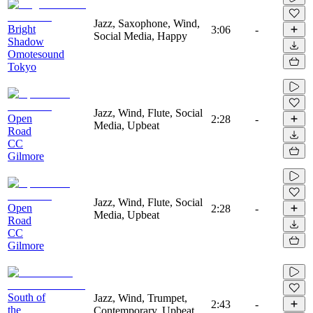
Jazz, Saxophone, Wind,
Bright
3:06
-
Social Media, Happy
Shadow
Omotesound
Tokyo
Jazz, Wind, Flute, Social
Open
2:28
-
Media, Upbeat
Road
CC
Gilmore
Jazz, Wind, Flute, Social
Open
2:28
-
Media, Upbeat
Road
CC
Gilmore
South of
Jazz, Wind, Trumpet,
2:43
-
the
Contemporary, Upbeat