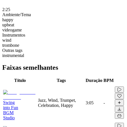
2:25
Ambiente/Tema
happy
upbeat
videogame
Instrumentos
wind
trombone
Outras tags
instrumental
Faixas semelhantes
Título
Tags
Duração
BPM
Jazz, Wind, Trumpet,
Swing
3:05
-
Celebration, Happy
into Fun
BGM
Studio