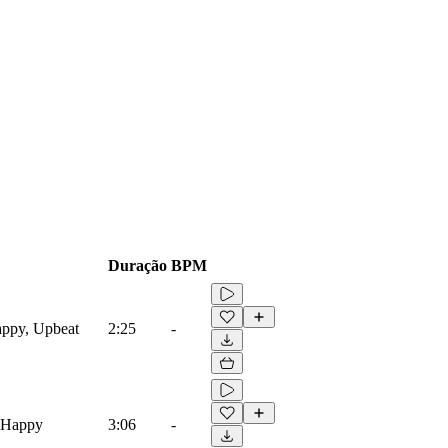
Duração
BPM
appy, Upbeat
2:25
-
, Happy
3:06
-