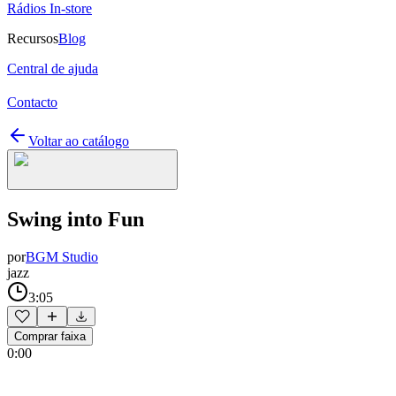
Rádios In-store
Recursos
Blog
Central de ajuda
Contacto
Voltar ao catálogo
Swing into Fun
por
BGM Studio
jazz
3:05
Comprar faixa
0:00