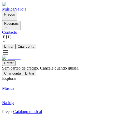
Música
Na loja
Preços
Recursos
Contacto
🇵🇹
Entrar
Criar conta
Entrar
Sem cartão de crédito. Cancele quando quiser.
Criar conta
Entrar
Explorar
Música
Na loja
Preços
Catálogo musical