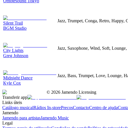
Omotesound Tokyo
Jazz, Trumpet, Conga, Retro, Happy, 
Silent Trail
BGM Studio
Jazz, Saxophone, Wind, Soft, Lounge,
City Lights
Greg Johnson
Jazz, Bass, Trumpet, Love, Lounge, H
Midnight Dance
Kyle Cox
©
2026
Jamendo Licensing
Transferir app
Links úteis
Catálogo musical
Rádios In-store
Preços
Contacto
Centro de ajuda
Conta
Jamendo
Jamendo para artistas
Jamendo Music
Legal