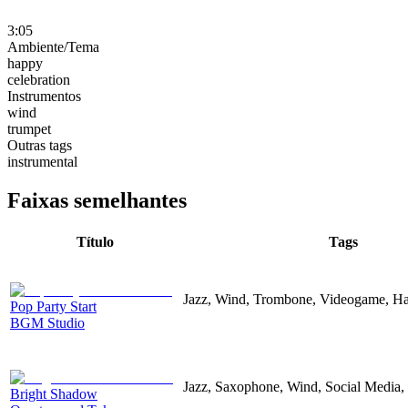
3:05
Ambiente/Tema
happy
celebration
Instrumentos
wind
trumpet
Outras tags
instrumental
Faixas semelhantes
Título
Tags
Jazz, Wind, Trombone, Videogame, H
Pop Party Start
BGM Studio
Jazz, Saxophone, Wind, Social Media
Bright Shadow