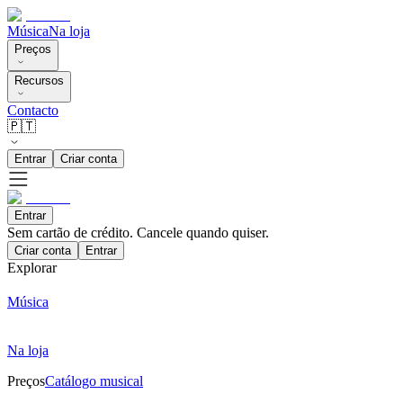
Música
Na loja
Preços
Recursos
Contacto
🇵🇹
Entrar
Criar conta
Entrar
Sem cartão de crédito. Cancele quando quiser.
Criar conta
Entrar
Explorar
Música
Na loja
Preços
Catálogo musical