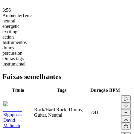
3:56
Ambiente/Tema
neutral
energetic
exciting
action
Instrumentos
drums
percussion
Outras tags
instrumental
Faixas semelhantes
Título
Tags
Duração
BPM
Rock/Hard Rock, Drums,
2:41
-
Signposts
Guitar, Neutral
David
Malinich