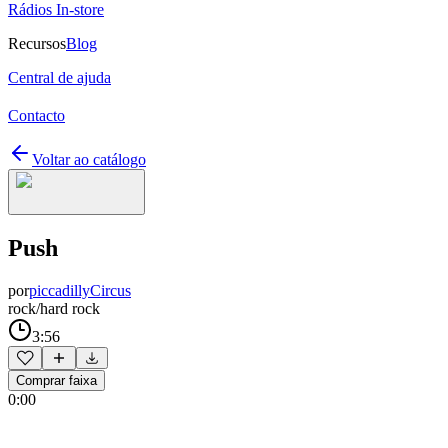
Rádios In-store
Recursos
Blog
Central de ajuda
Contacto
Voltar ao catálogo
Push
por
piccadillyCircus
rock/hard rock
3:56
Comprar faixa
0:00