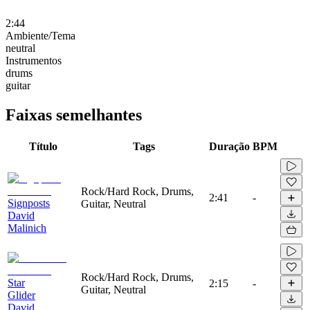
2:44
Ambiente/Tema
neutral
Instrumentos
drums
guitar
Faixas semelhantes
Título
Tags
Duração
BPM
Rock/Hard Rock, Drums,
2:41
-
Signposts
Guitar, Neutral
David
Malinich
Rock/Hard Rock, Drums,
Star
2:15
-
Guitar, Neutral
Glider
David