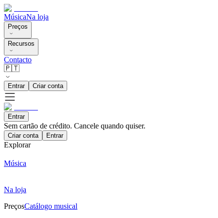
Música
Na loja
Preços
Recursos
Contacto
🇵🇹
Entrar
Criar conta
Entrar
Sem cartão de crédito. Cancele quando quiser.
Criar conta
Entrar
Explorar
Música
Na loja
Preços
Catálogo musical