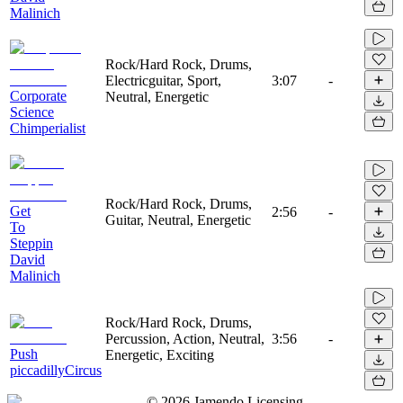
Malinich
Rock/Hard Rock, Drums,
Electricguitar, Sport,
3:07
-
Corporate
Neutral, Energetic
Science
Chimperialist
Rock/Hard Rock, Drums,
Get
2:56
-
Guitar, Neutral, Energetic
To
Steppin
David
Malinich
Rock/Hard Rock, Drums,
Percussion, Action, Neutral,
3:56
-
Push
Energetic, Exciting
piccadillyCircus
©
2026
Jamendo Licensing