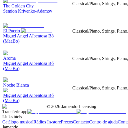
Classical/Piano, Strings, Piano
The Golden City
Semion Krivenko-Adamov
El Puerto
Classical/Piano, Strings, Piano
Miguel Angel Albentosa Bó
(MaaBo)
Aroma
Classical/Piano, Strings, Pian
Miguel Angel Albentosa Bó
(MaaBo)
Noche Blanca
Classical/Piano, Strings, Pian
Miguel Angel Albentosa Bó
(MaaBo)
©
2026
Jamendo Licensing
Transferir app
Links úteis
Catálogo musical
Rádios In-store
Preços
Contacto
Centro de ajuda
Conta
Jamendo