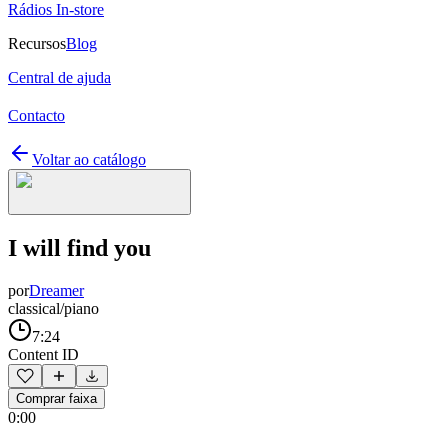
Rádios In-store
Recursos
Blog
Central de ajuda
Contacto
Voltar ao catálogo
I will find you
por
Dreamer
classical/piano
7:24
Content ID
Comprar faixa
0:00