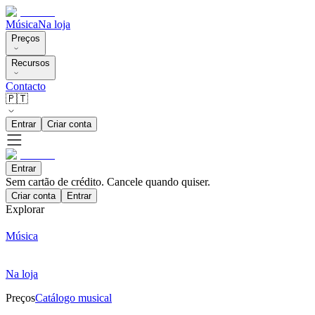
Música
Na loja
Preços
Recursos
Contacto
🇵🇹
Entrar
Criar conta
Entrar
Sem cartão de crédito. Cancele quando quiser.
Criar conta
Entrar
Explorar
Música
Na loja
Preços
Catálogo musical