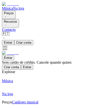
Música
Na loja
Preços
Recursos
Contacto
🇵🇹
Entrar
Criar conta
Entrar
Sem cartão de crédito. Cancele quando quiser.
Criar conta
Entrar
Explorar
Música
Na loja
Preços
Catálogo musical