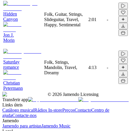
Hidden
Folk, Guitar, Strings,
Canyon
Slideguitar, Travel,
2:01
-
Happy, Sentimental
Jon J.
Morin
Saturday
Folk, Strings,
romance
Mandolin, Travel,
4:13
-
Dreamy
Christian
Petermann
©
2026
Jamendo Licensing
Transferir app
Links úteis
Catálogo musical
Rádios In-store
Preços
Contacto
Centro de
ajuda
Contacte-nos
Jamendo
Jamendo para artistas
Jamendo Music