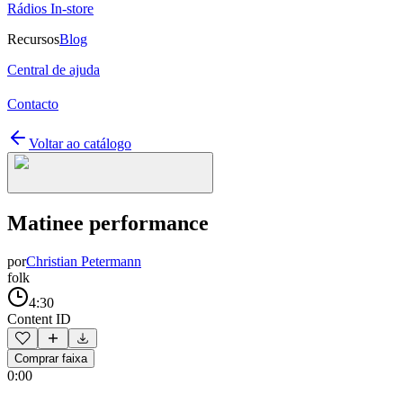
Rádios In-store
Recursos
Blog
Central de ajuda
Contacto
Voltar ao catálogo
Matinee performance
por
Christian Petermann
folk
4:30
Content ID
Comprar faixa
0:00