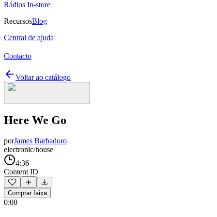
Rádios In-store
Recursos
Blog
Central de ajuda
Contacto
Voltar ao catálogo
Here We Go
por
James Barbadoro
electronic/house
4:36
Content ID
Comprar faixa
0:00