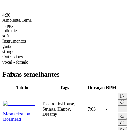
4:36
Ambiente/Tema
happy
intimate
soft
Instrumentos
guitar
strings
Outras tags
vocal - female
Faixas semelhantes
Título
Tags
Duração
BPM
Electronic/House,
Strings, Happy,
7:03
-
Mesmerization
Dreamy
Boarhead