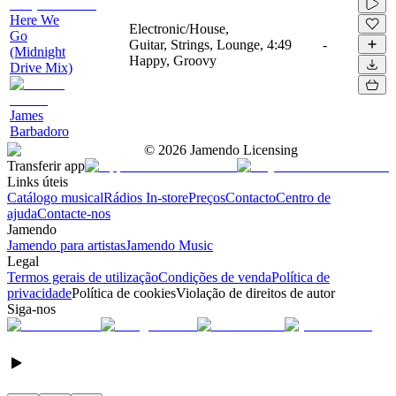
Here We
Electronic/House,
Go
Guitar, Strings, Lounge,
4:49
-
(Midnight
Happy, Groovy
Drive Mix)
James
Barbadoro
©
2026
Jamendo Licensing
Transferir app
Links úteis
Catálogo musical
Rádios In-store
Preços
Contacto
Centro de
ajuda
Contacte-nos
Jamendo
Jamendo para artistas
Jamendo Music
Legal
Termos gerais de utilização
Condições de venda
Política de
privacidade
Política de cookies
Violação de direitos de autor
Siga-nos