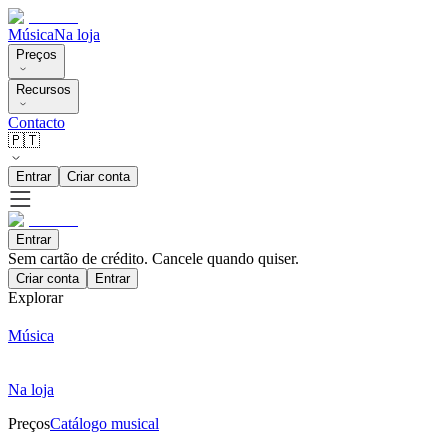
Música
Na loja
Preços
Recursos
Contacto
🇵🇹
Entrar
Criar conta
Entrar
Sem cartão de crédito. Cancele quando quiser.
Criar conta
Entrar
Explorar
Música
Na loja
Preços
Catálogo musical