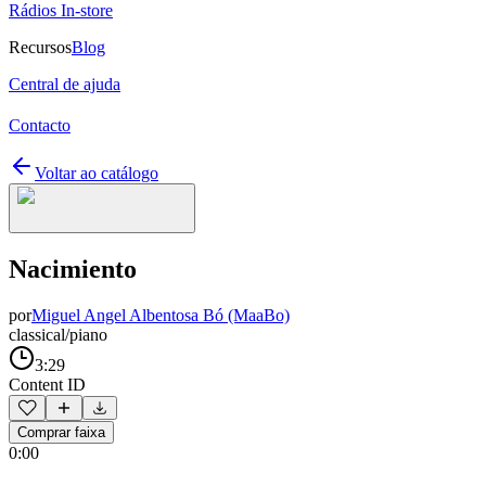
Rádios In-store
Recursos
Blog
Central de ajuda
Contacto
Voltar ao catálogo
Nacimiento
por
Miguel Angel Albentosa Bó (MaaBo)
classical/piano
3:29
Content ID
Comprar faixa
0:00