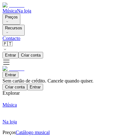
Música
Na loja
Preços
Recursos
Contacto
🇵🇹
Entrar
Criar conta
Entrar
Sem cartão de crédito. Cancele quando quiser.
Criar conta
Entrar
Explorar
Música
Na loja
Preços
Catálogo musical