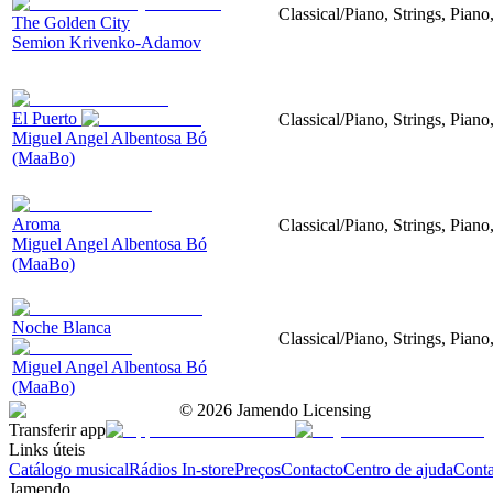
Classical/Piano, Strings, Piano
The Golden City
Semion Krivenko-Adamov
El Puerto
Classical/Piano, Strings, Piano
Miguel Angel Albentosa Bó
(MaaBo)
Aroma
Classical/Piano, Strings, Pian
Miguel Angel Albentosa Bó
(MaaBo)
Noche Blanca
Classical/Piano, Strings, Pian
Miguel Angel Albentosa Bó
(MaaBo)
©
2026
Jamendo Licensing
Transferir app
Links úteis
Catálogo musical
Rádios In-store
Preços
Contacto
Centro de ajuda
Conta
Jamendo