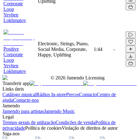
Uplifting
Corporate
Loop
Yevhen
Lokhmatov
Electronic, Strings, Piano,
Positive
Social Media, Corporate,
1:44
-
Corporate
Happy, Uplifting
Loop
Yevhen
Lokhmatov
©
2026
Jamendo Licensing
Transferir app
Links úteis
Catálogo musical
Rádios In-store
Preços
Contacto
Centro de
ajuda
Contacte-nos
Jamendo
Jamendo para artistas
Jamendo Music
Legal
Termos gerais de utilização
Condições de venda
Política de
privacidade
Política de cookies
Violação de direitos de autor
Siga-nos