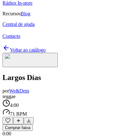
Rádios In-store
Recursos
Blog
Central de ajuda
Contacto
Voltar ao catálogo
Largos Días
por
We&Dem
reggae
4:00
71 BPM
Comprar faixa
0:00