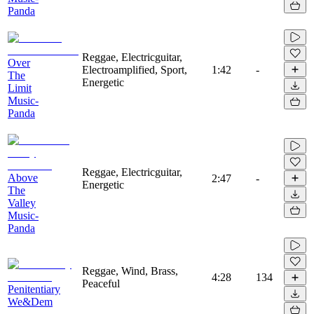
Panda
Reggae, Electricguitar,
Over
Electroamplified, Sport,
1:42
-
The
Energetic
Limit
Music-
Panda
Reggae, Electricguitar,
Above
2:47
-
Energetic
The
Valley
Music-
Panda
Reggae, Wind, Brass,
4:28
134
Peaceful
Penitentiary
We&Dem