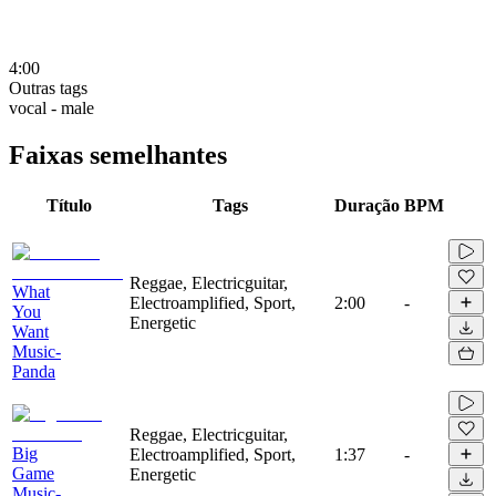
4:00
Outras tags
vocal - male
Faixas semelhantes
Título
Tags
Duração
BPM
Reggae, Electricguitar,
What
Electroamplified, Sport,
2:00
-
You
Energetic
Want
Music-
Panda
Reggae, Electricguitar,
Big
Electroamplified, Sport,
1:37
-
Game
Energetic
Music-