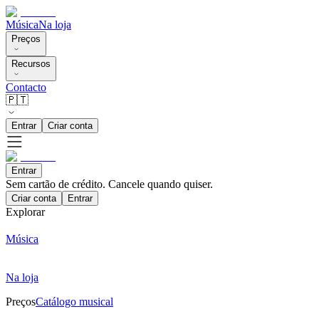
Música
Na loja
Preços
Recursos
Contacto
🇵🇹
Entrar
Criar conta
Entrar
Sem cartão de crédito. Cancele quando quiser.
Criar conta
Entrar
Explorar
Música
Na loja
Preços
Catálogo musical