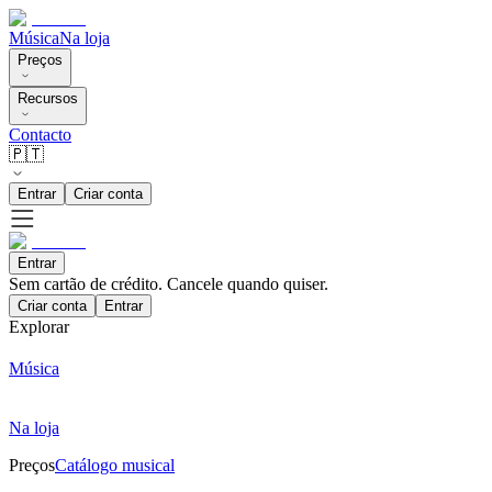
Música
Na loja
Preços
Recursos
Contacto
🇵🇹
Entrar
Criar conta
Entrar
Sem cartão de crédito. Cancele quando quiser.
Criar conta
Entrar
Explorar
Música
Na loja
Preços
Catálogo musical