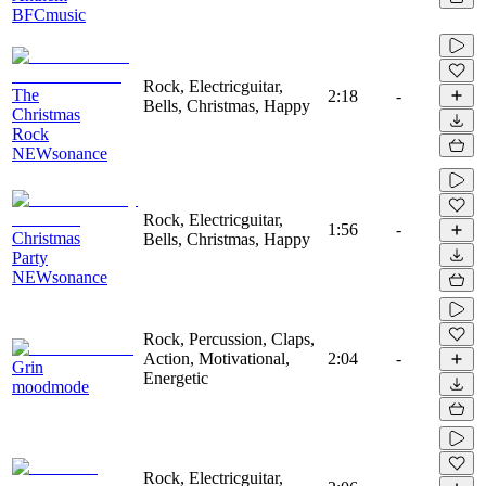
BFCmusic
Rock, Electricguitar,
The
2:18
-
Bells, Christmas, Happy
Christmas
Rock
NEWsonance
Rock, Electricguitar,
1:56
-
Christmas
Bells, Christmas, Happy
Party
NEWsonance
Rock, Percussion, Claps,
Action, Motivational,
2:04
-
Grin
Energetic
moodmode
Rock, Electricguitar,