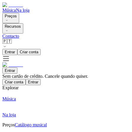
Música
Na loja
Preços
Recursos
Contacto
🇵🇹
Entrar
Criar conta
Entrar
Sem cartão de crédito. Cancele quando quiser.
Criar conta
Entrar
Explorar
Música
Na loja
Preços
Catálogo musical