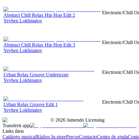
Electronic/Chill O
Abstract Chill Relax Hip Hop Edit 2
Yevhen Lokhmatov
Electronic/Chill O
Abstract Chill Relax Hip Hop Edit 3
Yevhen Lokhmatov
Electronic/Chill Ou
Urban Relax Groove Underscore
Yevhen Lokhmatov
Electronic/Chill Ou
Urban Relax Groove Edit 1
Yevhen Lokhmatov
©
2026
Jamendo Licensing
Transferir app
Links úteis
Catálogo musical
Rádios In-store
Preços
Contacto
Centro de ajuda
Conta