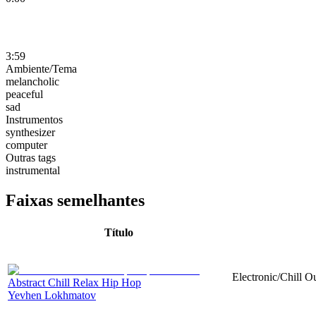
3:59
Ambiente/Tema
melancholic
peaceful
sad
Instrumentos
synthesizer
computer
Outras tags
instrumental
Faixas semelhantes
Título
Electronic/Chill O
Abstract Chill Relax Hip Hop
Yevhen Lokhmatov