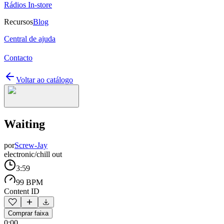
Rádios In-store
Recursos
Blog
Central de ajuda
Contacto
Voltar ao catálogo
Waiting
por
Screw-Jay
electronic/chill out
3:59
99 BPM
Content ID
Comprar faixa
0:00