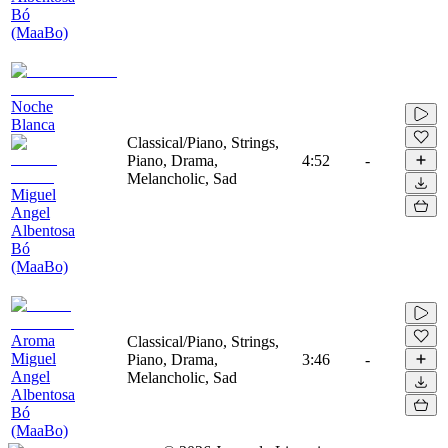
Bó
(MaaBo)
Noche
Blanca
Classical/Piano, Strings,
Piano, Drama,
4:52
-
Melancholic, Sad
Miguel
Angel
Albentosa
Bó
(MaaBo)
Aroma
Classical/Piano, Strings,
Miguel
Piano, Drama,
3:46
-
Angel
Melancholic, Sad
Albentosa
Bó
(MaaBo)