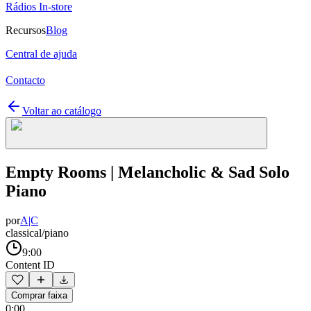
Rádios In-store
Recursos
Blog
Central de ajuda
Contacto
Voltar ao catálogo
Empty Rooms | Melancholic & Sad Solo
Piano
por
A|C
classical/piano
9:00
Content ID
Comprar faixa
0:00