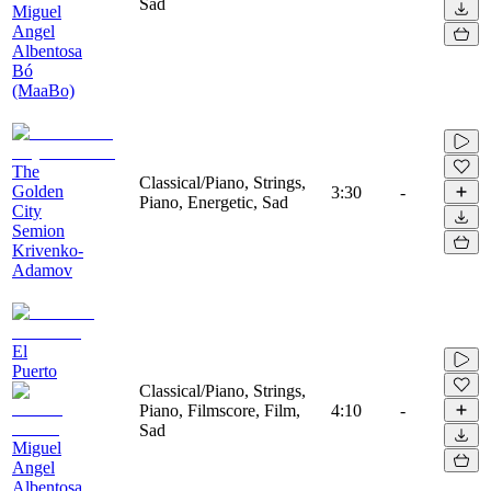
Sad
Miguel
Angel
Albentosa
Bó
(MaaBo)
The
Classical/Piano, Strings,
Golden
3:30
-
Piano, Energetic, Sad
City
Semion
Krivenko-
Adamov
El
Puerto
Classical/Piano, Strings,
Piano, Filmscore, Film,
4:10
-
Sad
Miguel
Angel
Albentosa