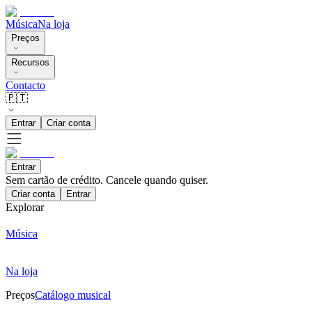
Música
Na loja
Preços
Recursos
Contacto
🇵🇹
Entrar
Criar conta
Entrar
Sem cartão de crédito. Cancele quando quiser.
Criar conta
Entrar
Explorar
Música
Na loja
Preços
Catálogo musical