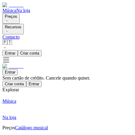
Música
Na loja
Preços
Recursos
Contacto
🇵🇹
Entrar
Criar conta
Entrar
Sem cartão de crédito. Cancele quando quiser.
Criar conta
Entrar
Explorar
Música
Na loja
Preços
Catálogo musical