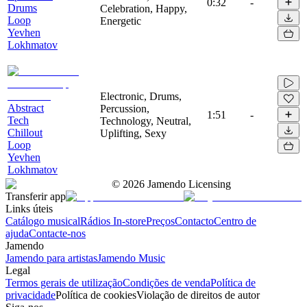
0:32
-
Drums
Celebration, Happy,
Loop
Energetic
Yevhen
Lokhmatov
Electronic, Drums,
Abstract
Percussion,
1:51
-
Tech
Technology, Neutral,
Chillout
Uplifting, Sexy
Loop
Yevhen
Lokhmatov
©
2026
Jamendo Licensing
Transferir app
Links úteis
Catálogo musical
Rádios In-store
Preços
Contacto
Centro de
ajuda
Contacte-nos
Jamendo
Jamendo para artistas
Jamendo Music
Legal
Termos gerais de utilização
Condições de venda
Política de
privacidade
Política de cookies
Violação de direitos de autor