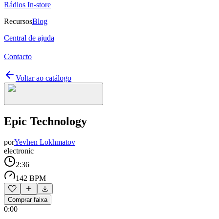
Rádios In-store
Recursos
Blog
Central de ajuda
Contacto
Voltar ao catálogo
Epic Technology
por
Yevhen Lokhmatov
electronic
2:36
142 BPM
Comprar faixa
0:00