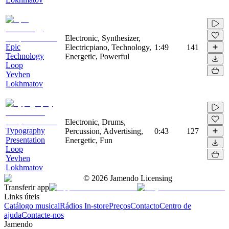
Electronic, Synthesizer,
Epic
Electricpiano, Technology,
1:49
141
Technology
Energetic, Powerful
Loop
Yevhen
Lokhmatov
Electronic, Drums,
Typography
Percussion, Advertising,
0:43
127
Presentation
Energetic, Fun
Loop
Yevhen
Lokhmatov
©
2026
Jamendo Licensing
Transferir app
Links úteis
Catálogo musical
Rádios In-store
Preços
Contacto
Centro de
ajuda
Contacte-nos
Jamendo