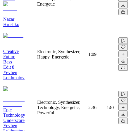
Energetic
Nazar
Hrushko
Creative
Electronic, Synthesizer,
1:09
-
Future
Happy, Energetic
Bass
Edit 8
Yevhen
Lokhmatov
Electronic, Synthesizer,
Technology, Energetic,
2:36
140
Epic
Powerful
Technology
Underscore
Yevhen
Lokhmatov