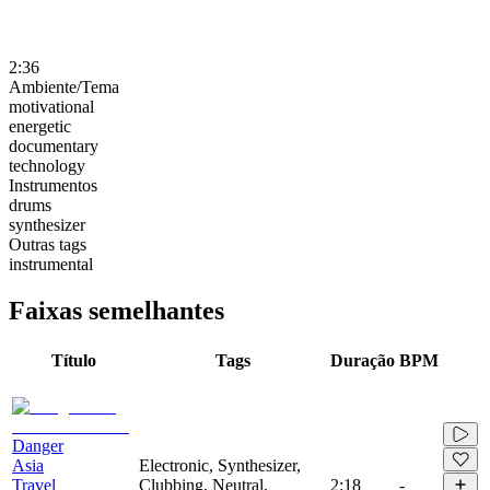
2:36
Ambiente/Tema
motivational
energetic
documentary
technology
Instrumentos
drums
synthesizer
Outras tags
instrumental
Faixas semelhantes
Título
Tags
Duração
BPM
Danger
Asia
Electronic, Synthesizer,
Travel
Clubbing, Neutral,
2:18
-