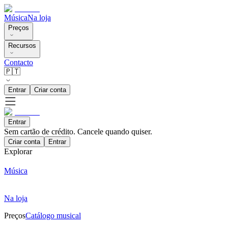
Música
Na loja
Preços
Recursos
Contacto
🇵🇹
Entrar
Criar conta
Entrar
Sem cartão de crédito. Cancele quando quiser.
Criar conta
Entrar
Explorar
Música
Na loja
Preços
Catálogo musical