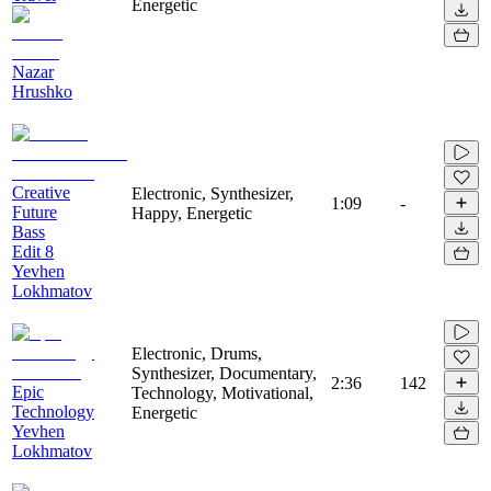
Energetic
Nazar
Hrushko
Creative
Electronic, Synthesizer,
1:09
-
Future
Happy, Energetic
Bass
Edit 8
Yevhen
Lokhmatov
Electronic, Drums,
Synthesizer, Documentary,
2:36
142
Epic
Technology, Motivational,
Technology
Energetic
Yevhen
Lokhmatov