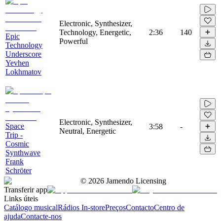
Electronic, Synthesizer,
Technology, Energetic,
2:36
140
Epic
Powerful
Technology
Underscore
Yevhen
Lokhmatov
Electronic, Synthesizer,
Space
3:58
-
Neutral, Energetic
Trip -
Cosmic
Synthwave
Frank
Schröter
©
2026
Jamendo Licensing
Transferir app
Links úteis
Catálogo musical
Rádios In-store
Preços
Contacto
Centro de
ajuda
Contacte-nos