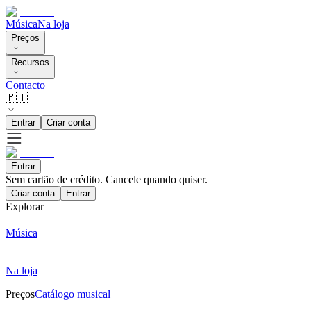
Música
Na loja
Preços
Recursos
Contacto
🇵🇹
Entrar
Criar conta
Entrar
Sem cartão de crédito. Cancele quando quiser.
Criar conta
Entrar
Explorar
Música
Na loja
Preços
Catálogo musical