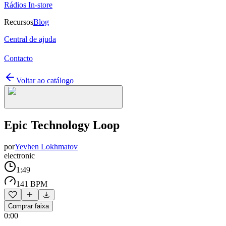
Rádios In-store
Recursos
Blog
Central de ajuda
Contacto
Voltar ao catálogo
Epic Technology Loop
por
Yevhen Lokhmatov
electronic
1:49
141 BPM
Comprar faixa
0:00