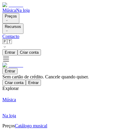
Música
Na loja
Preços
Recursos
Contacto
🇵🇹
Entrar
Criar conta
Entrar
Sem cartão de crédito. Cancele quando quiser.
Criar conta
Entrar
Explorar
Música
Na loja
Preços
Catálogo musical