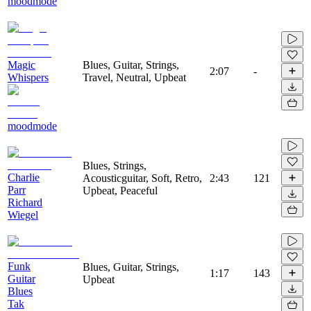
moodmode
Magic
Blues, Guitar, Strings,
2:07
-
Whispers
Travel, Neutral, Upbeat
moodmode
Blues, Strings,
Charlie
Acousticguitar, Soft, Retro,
2:43
121
Parr
Upbeat, Peaceful
Richard
Wiegel
Funk
Blues, Guitar, Strings,
1:17
143
Guitar
Upbeat
Blues
Tak