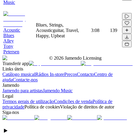
Music
Blues, Strings,
Acoustic
Acousticguitar, Travel,
3:08
139
Blues
Happy, Upbeat
Alley
Tony
Petersen
©
2026
Jamendo Licensing
Transferir app
Links úteis
Catálogo musical
Rádios In-store
Preços
Contacto
Centro de
ajuda
Contacte-nos
Jamendo
Jamendo para artistas
Jamendo Music
Legal
Termos gerais de utilização
Condições de venda
Política de
privacidade
Política de cookies
Violação de direitos de autor
Siga-nos