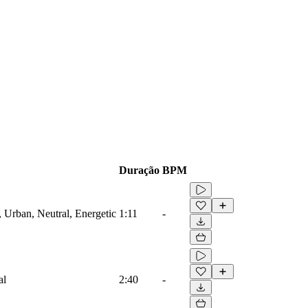
Duração
BPM
 Urban, Neutral, Energetic
1:11
-
al
2:40
-