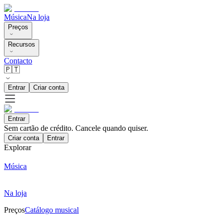
Música
Na loja
Preços
Recursos
Contacto
🇵🇹
Entrar
Criar conta
Entrar
Sem cartão de crédito. Cancele quando quiser.
Criar conta
Entrar
Explorar
Música
Na loja
Preços
Catálogo musical