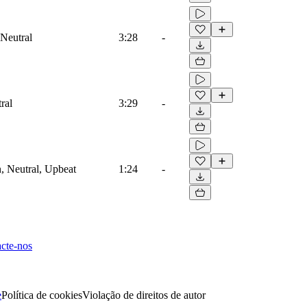
 Neutral
3:28
-
ral
3:29
-
, Neutral, Upbeat
1:24
-
cte-nos
e
Política de cookies
Violação de direitos de autor