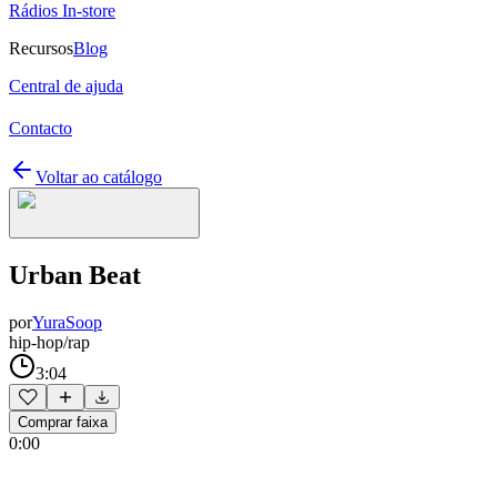
Rádios In-store
Recursos
Blog
Central de ajuda
Contacto
Voltar ao catálogo
Urban Beat
por
YuraSoop
hip-hop/rap
3:04
Comprar faixa
0:00