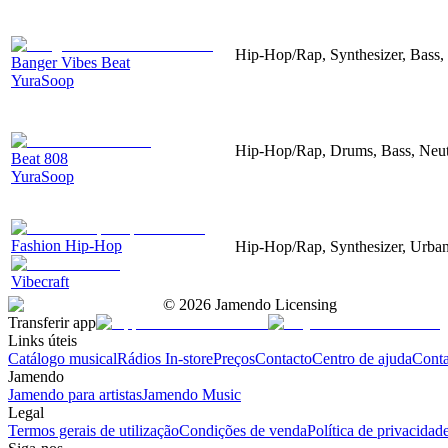
Hip-Hop/Rap, Synthesizer, Bass,
Banger Vibes Beat
YuraSoop
Hip-Hop/Rap, Drums, Bass, Neut
Beat 808
YuraSoop
Fashion Hip-Hop
Hip-Hop/Rap, Synthesizer, Urban
Vibecraft
©
2026
Jamendo Licensing
Transferir app
Links úteis
Catálogo musical
Rádios In-store
Preços
Contacto
Centro de ajuda
Conta
Jamendo
Jamendo para artistas
Jamendo Music
Legal
Termos gerais de utilização
Condições de venda
Política de privacidad