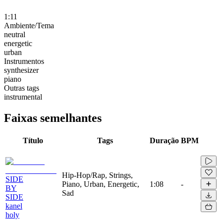
1:11
Ambiente/Tema
neutral
energetic
urban
Instrumentos
synthesizer
piano
Outras tags
instrumental
Faixas semelhantes
Título
Tags
Duração
BPM
Hip-Hop/Rap, Strings,
SIDE
Piano, Urban, Energetic,
1:08
-
BY
Sad
SIDE
kanel
holy