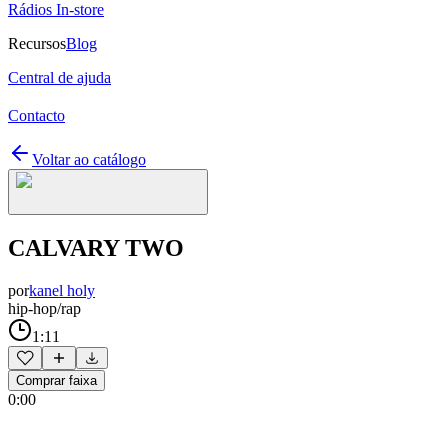
Rádios In-store
Recursos
Blog
Central de ajuda
Contacto
Voltar ao catálogo
CALVARY TWO
por
kanel holy
hip-hop/rap
1:11
Comprar faixa
0:00