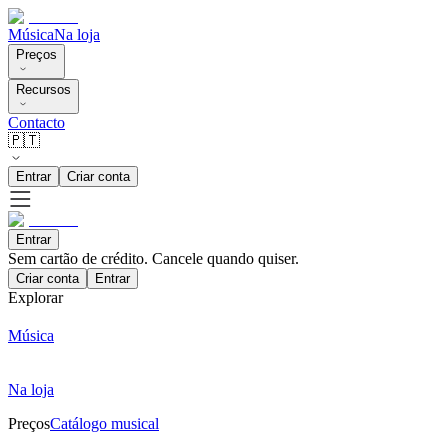
Música
Na loja
Preços
Recursos
Contacto
🇵🇹
Entrar
Criar conta
Entrar
Sem cartão de crédito. Cancele quando quiser.
Criar conta
Entrar
Explorar
Música
Na loja
Preços
Catálogo musical