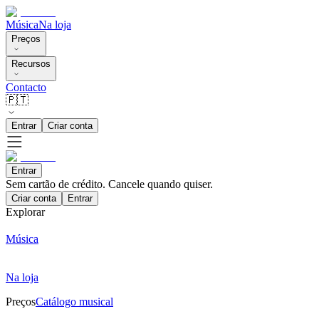
Música
Na loja
Preços
Recursos
Contacto
🇵🇹
Entrar
Criar conta
Entrar
Sem cartão de crédito. Cancele quando quiser.
Criar conta
Entrar
Explorar
Música
Na loja
Preços
Catálogo musical