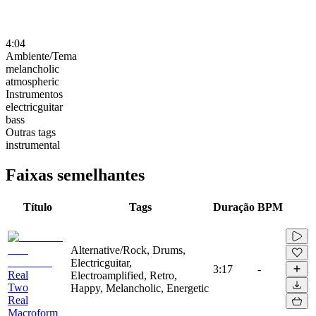
4:04
Ambiente/Tema
melancholic
atmospheric
Instrumentos
electricguitar
bass
Outras tags
instrumental
Faixas semelhantes
Título
Tags
Duração
BPM
Alternative/Rock, Drums,
Electricguitar,
3:17
-
Real
Electroamplified, Retro,
Two
Happy, Melancholic, Energetic
Real
Macroform