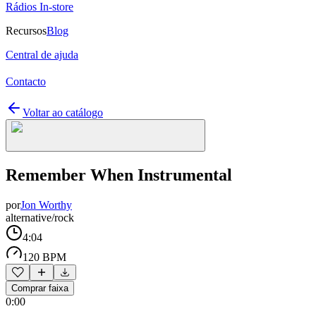
Rádios In-store
Recursos
Blog
Central de ajuda
Contacto
Voltar ao catálogo
Remember When Instrumental
por
Jon Worthy
alternative/rock
4:04
120 BPM
Comprar faixa
0:00