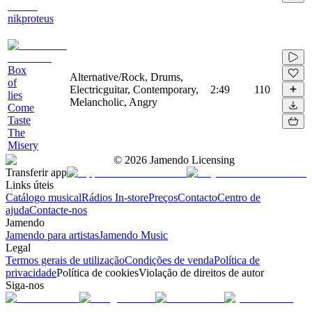
nikproteus
Box
Alternative/Rock, Drums,
of
Electricguitar, Contemporary,
2:49
110
lies
Melancholic, Angry
Come
Taste
The
Misery
©
2026
Jamendo Licensing
Transferir app
Links úteis
Catálogo musical
Rádios In-store
Preços
Contacto
Centro de
ajuda
Contacte-nos
Jamendo
Jamendo para artistas
Jamendo Music
Legal
Termos gerais de utilização
Condições de venda
Política de
privacidade
Política de cookies
Violação de direitos de autor
Siga-nos