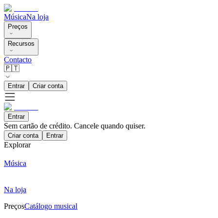
Música
Na loja
Preços
Recursos
Contacto
🇵🇹
Entrar
Criar conta
Entrar
Sem cartão de crédito. Cancele quando quiser.
Criar conta
Entrar
Explorar
Música
Na loja
Preços
Catálogo musical