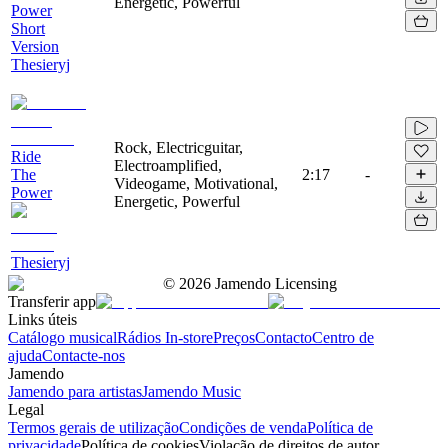
Energetic, Powerful
Power
Short
Version
Thesieryj
Rock, Electricguitar,
Ride
Electroamplified,
The
2:17
-
Videogame, Motivational,
Power
Energetic, Powerful
Thesieryj
©
2026
Jamendo Licensing
Transferir app
Links úteis
Catálogo musical
Rádios In-store
Preços
Contacto
Centro de
ajuda
Contacte-nos
Jamendo
Jamendo para artistas
Jamendo Music
Legal
Termos gerais de utilização
Condições de venda
Política de
privacidade
Política de cookies
Violação de direitos de autor