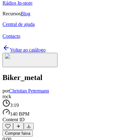
Rádios In-store
Recursos
Blog
Central de ajuda
Contacto
Voltar ao catálogo
Biker_metal
por
Christian Petermann
rock
3:19
140 BPM
Content ID
Comprar faixa
0:00