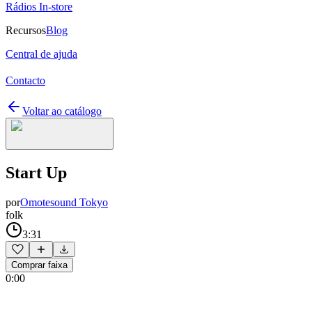
Rádios In-store
Recursos
Blog
Central de ajuda
Contacto
Voltar ao catálogo
Start Up
por
Omotesound Tokyo
folk
3:31
Comprar faixa
0:00