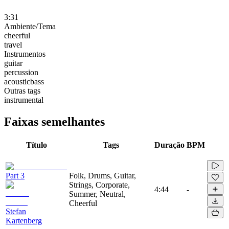
3:31
Ambiente/Tema
cheerful
travel
Instrumentos
guitar
percussion
acousticbass
Outras tags
instrumental
Faixas semelhantes
Título
Tags
Duração
BPM
Part 3
Folk, Drums, Guitar,
Strings, Corporate,
4:44
-
Summer, Neutral,
Cheerful
Stefan
Kartenberg