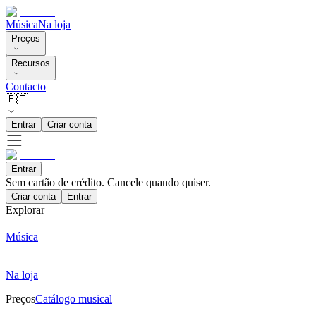
Música
Na loja
Preços
Recursos
Contacto
🇵🇹
Entrar
Criar conta
Entrar
Sem cartão de crédito. Cancele quando quiser.
Criar conta
Entrar
Explorar
Música
Na loja
Preços
Catálogo musical