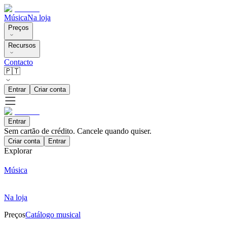
Música
Na loja
Preços
Recursos
Contacto
🇵🇹
Entrar
Criar conta
Entrar
Sem cartão de crédito. Cancele quando quiser.
Criar conta
Entrar
Explorar
Música
Na loja
Preços
Catálogo musical