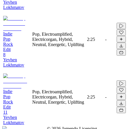
Yevhen
Lokhmatov
Indie
Pop, Electroamplified,
Pop
Electricorgan, Hybrid,
2:25
-
Rock
Neutral, Energetic, Uplifting
Edit
8
Yevhen
Lokhmatov
Indie
Pop, Electroamplified,
Pop
Electricorgan, Hybrid,
2:25
-
Rock
Neutral, Energetic, Uplifting
Edit
11
Yevhen
Lokhmatov
©
2026
Jamendo Licensing