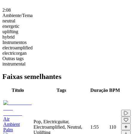
2:08
Ambiente/Tema
neutral
energetic
uplifting
hybrid
Instrumentos
electroamplified
electricorgan
Outras tags
instrumental
Faixas semelhantes
Título
Tags
Duração
BPM
Air
Pop, Electricguitar,
Ambient
Electroamplified, Neutral,
1:55
110
Palm
Uplifting