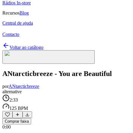
Rádios In-store
Recursos
Blog
Central de ajuda
Contacto
Voltar ao catálogo
ANtarcticbreeze - You are Beautiful
por
ANtarcticbreeze
alternative
2:33
125 BPM
Comprar faixa
0:00