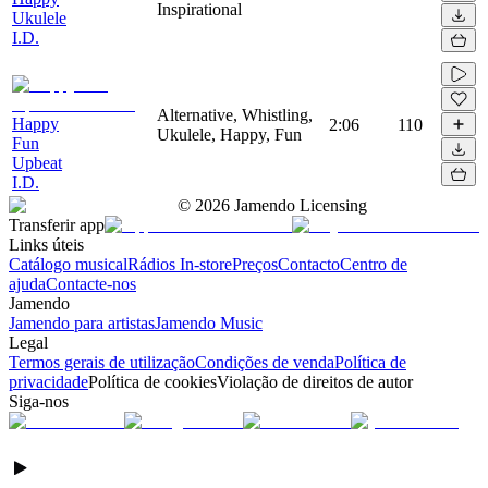
Inspirational
Ukulele
I.D.
Alternative, Whistling,
Happy
2:06
110
Ukulele, Happy, Fun
Fun
Upbeat
I.D.
©
2026
Jamendo Licensing
Transferir app
Links úteis
Catálogo musical
Rádios In-store
Preços
Contacto
Centro de
ajuda
Contacte-nos
Jamendo
Jamendo para artistas
Jamendo Music
Legal
Termos gerais de utilização
Condições de venda
Política de
privacidade
Política de cookies
Violação de direitos de autor
Siga-nos