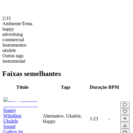
2:33
Ambiente/Tema
happy
advertising
commercial
Instrumentos
ukulele
Outras tags
instrumental
Faixas semelhantes
Título
Tags
Duração
BPM
Happy
Whistling
Alternative, Ukulele,
1:23
-
Ukulele
Happy
Sound
Gallery by