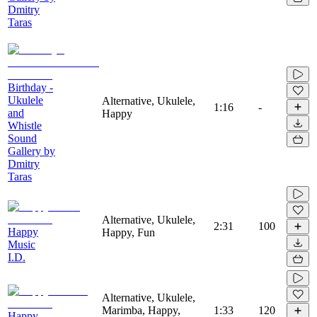
Dmitry
Taras
Birthday -
Ukulele
Alternative, Ukulele,
1:16
-
and
Happy
Whistle
Sound
Gallery by
Dmitry
Taras
Alternative, Ukulele,
2:31
100
Happy
Happy, Fun
Music
I.D.
Alternative, Ukulele,
Marimba, Happy,
1:33
120
Happy