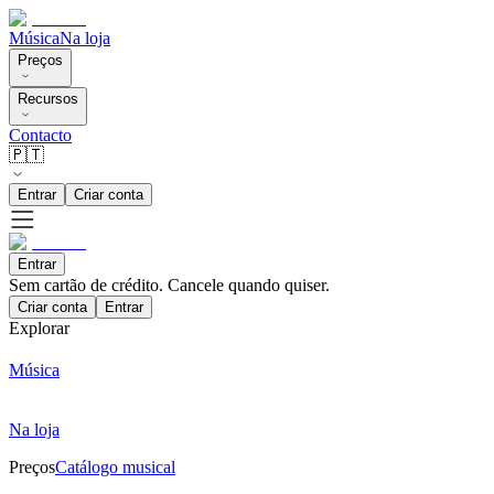
Música
Na loja
Preços
Recursos
Contacto
🇵🇹
Entrar
Criar conta
Entrar
Sem cartão de crédito. Cancele quando quiser.
Criar conta
Entrar
Explorar
Música
Na loja
Preços
Catálogo musical